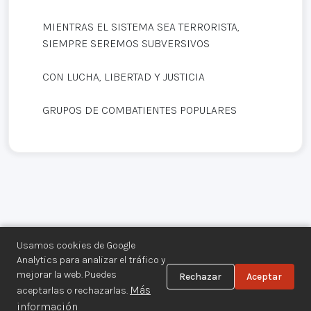
MIENTRAS EL SISTEMA SEA TERRORISTA,
SIEMPRE SEREMOS SUBVERSIVOS
CON LUCHA, LIBERTAD Y JUSTICIA
GRUPOS DE COMBATIENTES POPULARES
Usamos cookies de Google
Analytics para analizar el tráfico y
mejorar la web. Puedes
Rechazar
Aceptar
Centro de Documentación de los
Más
aceptarlas o rechazarlas.
Movimientos Armados©
información