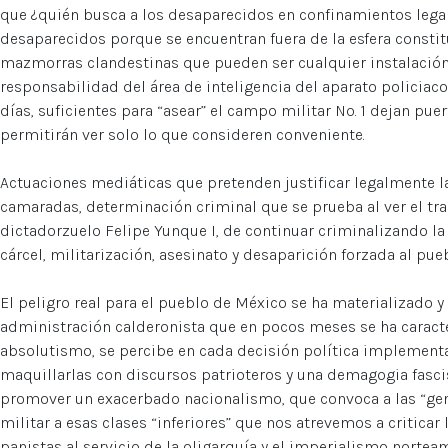
que ¿quién busca a los desaparecidos en confinamientos legal
desaparecidos porque se encuentran fuera de la esfera constitu
mazmorras clandestinas que pueden ser cualquier instalación c
responsabilidad del área de inteligencia del aparato policiaco
días, suficientes para “asear” el campo militar No. 1 dejan puer
permitirán ver solo lo que consideren conveniente.
Actuaciones mediáticas que pretenden justificar legalmente l
camaradas, determinación criminal que se prueba al ver el tra
dictadorzuelo Felipe Yunque I, de continuar criminalizando la
cárcel, militarización, asesinato y desaparición forzada al pue
El peligro real para el pueblo de México se ha materializado 
administración calderonista que en pocos meses se ha caracte
absolutismo, se percibe en cada decisión política implement
maquillarlas con discursos patrioteros y una demagogia fasc
promover un exacerbado nacionalismo, que convoca a las “gent
militar a esas clases “inferiores” que nos atrevemos a criticar 
panistas al servicio de la oligarquía y el imperialismo nortea