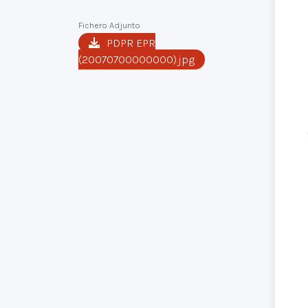
Fichero Adjunto
PDPR EPR
(20070700000000).jpg