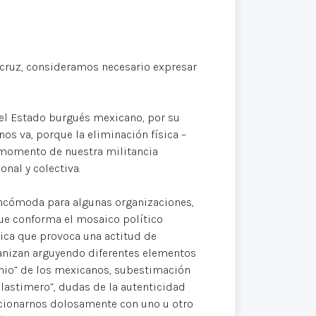
cruz, consideramos necesario expresar
el Estado burgués mexicano, por su
os va, porque la eliminación física –
 momento de nuestra militancia
nal y colectiva.
incómoda para algunas organizaciones,
ue conforma el mosaico político
gica que provoca una actitud de
anizan arguyendo diferentes elementos
onio” de los mexicanos, subestimación
 lastimero”, dudas de la autenticidad
acionarnos dolosamente con uno u otro