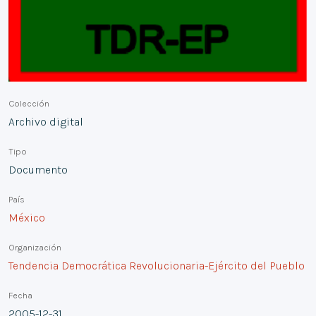
Colección
Archivo digital
Tipo
Documento
País
México
Organización
Tendencia Democrática Revolucionaria-Ejército del Pueblo
Fecha
2005-12-31