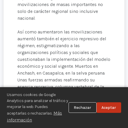
movilizaciones de masas importantes no
solo de carácter regional sino inclusive
nacional.
Así como aumentaron las movilizaciones
aumentó también el ejercicio represivo del
régimen, estigmatizando a las
organizaciones políticas y sociales que
cuestionaban la implementación del modelo
económico y social vigente. Muertos en
Anchash, en Casapalca, en la selva peruana.
Unas fuerzas armadas reafirmando su
esencia represiva, columna vertebral de la
defensa del sistema establecido.
Usamos cookies de Google
Analytics para analizar el tráfico y
mejorar la web. Puedes
Así mismo destaca que las recomendaciones
Rechazar
Aceptar
Más
aceptarlas o rechazarlas.
establecidas por la Comisión de la Verdad
información
(CVR) sigan siendo ignoradas, más aún, que
García Pérez sólo reconozca y reivindique a