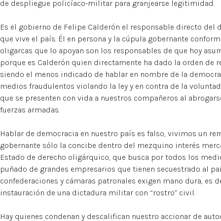
de despliegue policíaco-militar para granjearse legitimidad.
Es el gobierno de Felipe Calderón el responsable directo del d
que vive el país. Él en persona y la cúpula gobernante conforma
oligarcas que lo apoyan son los responsables de que hoy as
porque es Calderón quien directamente ha dado la orden de ree
siendo el menos indicado de hablar en nombre de la democrac
medios fraudulentos violando la ley y en contra de la voluntad
que se presenten con vida a nuestros compañeros al abrogars
fuerzas armadas.
Hablar de democracia en nuestro país es falso, vivimos un re
gobernante sólo la concibe dentro del mezquino interés mercan
Estado de derecho oligárquico, que busca por todos los medio
puñado de grandes empresarios que tienen secuestrado al país
confederaciones y cámaras patronales exigen mano dura, es dec
instauración de una dictadura militar con “rostro” civil.
Hay quienes condenan y descalifican nuestro accionar de auto