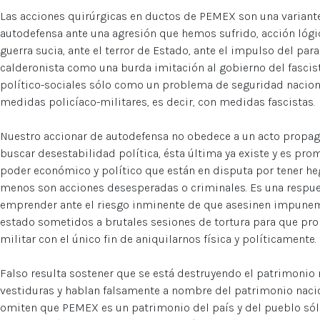
Las acciones quirúrgicas en ductos de PEMEX son una variante
autodefensa ante una agresión que hemos sufrido, acción lógic
guerra sucia, ante el terror de Estado, ante el impulso del pa
calderonista como una burda imitación al gobierno del fascis
político-sociales sólo como un problema de seguridad naciona
medidas policíaco-militares, es decir, con medidas fascistas.
Nuestro accionar de autodefensa no obedece a un acto propaga
buscar desestabilidad política, ésta última ya existe y es p
poder económico y político que están en disputa por tener h
menos son acciones desesperadas o criminales. Es una respu
emprender ante el riesgo inminente de que asesinen impune
estado sometidos a brutales sesiones de tortura para que pro
militar con el único fin de aniquilarnos física y políticamente.
Falso resulta sostener que se está destruyendo el patrimonio 
vestiduras y hablan falsamente a nombre del patrimonio nac
omiten que PEMEX es un patrimonio del país y del pueblo só