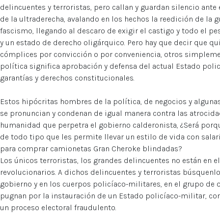
delincuentes y terroristas, pero callan y guardan silencio ante
de la ultraderecha, avalando en los hechos la reedición de la gu
fascismo, llegando al descaro de exigir el castigo y todo el p
y un estado de derecho oligárquico. Pero hay que decir que q
cómplices por convicción o por conveniencia, otros simplemen
política significa aprobación y defensa del actual Estado polic
garantías y derechos constitucionales.
Estos hipócritas hombres de la política, de negocios y algun
se pronuncian y condenan de igual manera contra las atrocidad
humanidad que perpetra el gobierno calderonista, ¿Será porq
de todo tipo que les permite llevar un estilo de vida con sala
para comprar camionetas Gran Cheroke blindadas?
Los únicos terroristas, los grandes delincuentes no están en el 
revolucionarios. A dichos delincuentes y terroristas búsquenlo
gobierno y en los cuerpos policíaco-militares, en el grupo de o
pugnan por la instauración de un Estado policíaco-militar, co
un proceso electoral fraudulento.