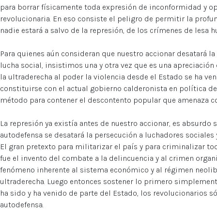
para borrar físicamente toda expresión de inconformidad y opo
revolucionaria. En eso consiste el peligro de permitir la profun
nadie estará a salvo de la represión, de los crímenes de lesa 
Para quienes aún consideran que nuestro accionar desatará la 
lucha social, insistimos una y otra vez que es una apreciació
la ultraderecha al poder la violencia desde el Estado se ha v
constituirse con el actual gobierno calderonista en política d
método para contener el descontento popular que amenaza con
La represión ya existía antes de nuestro accionar, es absurdo 
autodefensa se desatará la persecución a luchadores sociales
El gran pretexto para militarizar el país y para criminalizar t
fue el invento del combate a la delincuencia y al crimen orga
fenómeno inherente al sistema económico y al régimen neolib
ultraderecha. Luego entonces sostener lo primero simplemente
ha sido y ha venido de parte del Estado, los revolucionarios s
autodefensa.