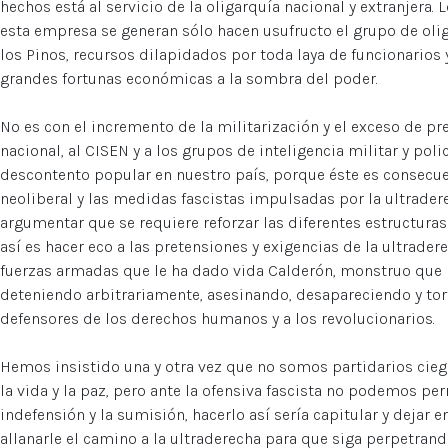
hechos está al servicio de la oligarquía nacional y extranjera.
esta empresa se generan sólo hacen usufructo el grupo de oli
los Pinos, recursos dilapidados por toda laya de funcionarios
grandes fortunas económicas a la sombra del poder.
No es con el incremento de la militarización y el exceso de p
nacional, al CISEN y a los grupos de inteligencia militar y pol
descontento popular en nuestro país, porque éste es consecue
neoliberal y las medidas fascistas impulsadas por la ultraderec
argumentar que se requiere reforzar las diferentes estructuras d
así es hacer eco a las pretensiones y exigencias de la ultrader
fuerzas armadas que le ha dado vida Calderón, monstruo que
deteniendo arbitrariamente, asesinando, desapareciendo y tor
defensores de los derechos humanos y a los revolucionarios.
Hemos insistido una y otra vez que no somos partidarios cie
la vida y la paz, pero ante la ofensiva fascista no podemos per
indefensión y la sumisión, hacerlo así sería capitular y dejar 
allanarle el camino a la ultraderecha para que siga perpetra