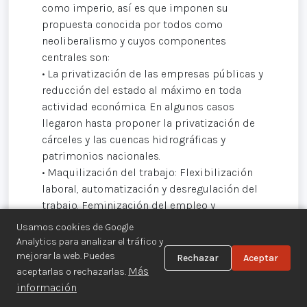
como imperio, así es que imponen su
propuesta conocida por todos como
neoliberalismo y cuyos componentes
centrales son:
• La privatización de las empresas públicas y
reducción del estado al máximo en toda
actividad económica. En algunos casos
llegaron hasta proponer la privatización de
cárceles y las cuencas hidrográficas y
patrimonios nacionales.
• Maquilización del trabajo: Flexibilización
laboral, automatización y desregulación del
trabajo. Feminización del empleo y
precarización del salario y eliminación de la
Usamos cookies de Google
seguridad social.
Analytics para analizar el tráfico y
• Eliminación de la responsabilidad social
mejorar la web. Puedes
Rechazar
Aceptar
del estado al suprimir el gasto social en
Más
aceptarlas o rechazarlas.
áreas fundamentales como la salud, la
información
educación, la protección de la producción