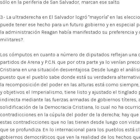
sólo en la periferia de San Salvador, marcan ese salto.
3.- La ultraderecha en El Salvador logró "mayoría" en las elec
puede tener ese hecho para un futuro gobierno y en especial p
la administración Reagan había manifestado su preferencia y q
militares?.
Los cómputos en cuanto a número de diputados reflejan una c
partidos de Arena y P.C.N. que por otra parte ya lo venían pre
Cristiana en una situación desventajosa. Desde luego el análisi
puesto que el pueblo sabe donde está su verdadera alternativ
la recomposición del poder en las alturas está como siempre, l
y objetivos el Imperialismo, tiene listo y ajustado el tinglado
indirecta mediante las fuerzas armadas de gobiernos títeres,
solidificación de la Democracia Cristiana, lo cual no ha ocurrid
contradicciones en la cúpula del poder de la derecha; hay que 
estas contradicciones que no las tienen desde luego con vistas
que se profundiza. En lo internacional para los pueblos está 
gobiernos democráticos que ven la realidad de los hechos qu