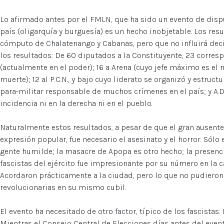
Lo afirmado antes por el FMLN, que ha sido un evento de dispu
país (oligarquía y burguesía) es un hecho inobjetable. Los resu
cómputo de Chalatenango y Cabanas, pero que no influirá deci
los resultados: De 60 diputados a la Constituyente, 23 corres
(actualmente en el poder); 16 a Arena (cuyo jefe máximo es el
muerte); 12 al P.C.N., y bajo cuyo liderato se organizó y estru
para-militar responsable de muchos crímenes en el país; y A.D
incidencia ni en la derecha ni en el pueblo.
Naturalmente estos resultados, a pesar de que el gran ausent
expresión popular, fue necesario el asesinato y el horror. Sólo
gente humilde; la masacre de Apopa es otro hecho; la presenci
fascistas del ejército fue impresionante por su número en la cal
Acordaron prácticamente a la ciudad, pero lo que no pudieron e
revolucionarias en su mismo cubil.
El evento ha necesitado de otro factor, típico de los fascistas:
Mientras el Consejo Central de Elecciones días antes del event