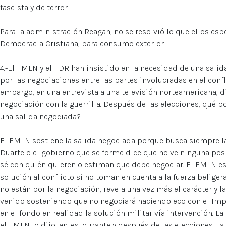
fascista y de terror.
Para la administración Reagan, no se resolvió lo que ellos esp
Democracia Cristiana, para consumo exterior.
4.-El FMLN y el FDR han insistido en la necesidad de una sali
por las negociaciones entre las partes involucradas en el conf
embargo, en una entrevista a una televisión norteamericana, d
negociación con la guerrilla. Después de las elecciones, qué p
una salida negociada?
El FMLN sostiene la salida negociada porque busca siempre la sa
Duarte o el gobierno que se forme dice que no ve ninguna posib
sé con quién quieren o estiman que debe negociar. El FMLN es
solución al conflicto si no toman en cuenta a la fuerza beliger
no están por la negociación, revela una vez más el carácter y 
venido sosteniendo que no negociará haciendo eco con el Imp
en el fondo en realidad la solución militar vía intervención. 
el FMLN lo dijo, antes, durante y después de las elecciones. La