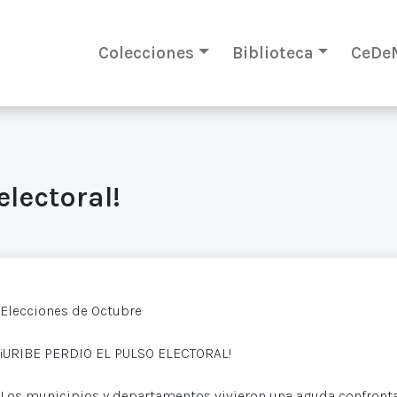
Colecciones
Biblioteca
CeDe
electoral!
Elecciones de Octubre
¡URIBE PERDIO EL PULSO ELECTORAL!
Los municipios y departamentos vivieron una aguda confrontac