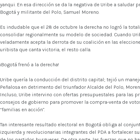
yanqui. En esa dirección se da la negativa de Uribe a saludar 
Bogotá y militante del Polo, Samuel Moreno.
Es indudable que el 28 de octubre la derecha no logró la total
consolidar regionalmente su modelo de sociedad. Cuando Urib
veladamente acepta la derrota de su coalición en las eleccion
uribista que canta victoria, el resto calla.
¡Bogotá frenó a la derecha!
Uribe quería la conducción del distrito capital; tejió un manej
Peñalosa en detrimento del triunfador Alcalde del Polo, Moren
Incluso, Uribe intervino con ofertas presupuestales para las p
consejos de gobierno para promover la compra-venta de votos
“familias en acción”.
Tan interesante resultado electoral en Bogotá obliga al conju
izquierda y revolucionarias integrantes del PDA a fortalecer su
de los partidos burgueses. De otra parte, las fuerzas que no