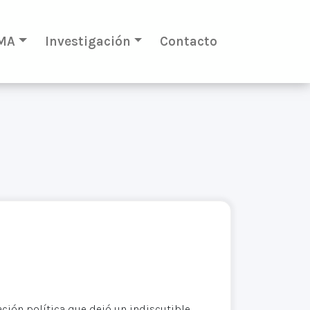
MA
Investigación
Contacto
ión política que dejó un indiscutible