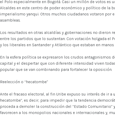
el Polo especialmente en Bogotá. Casi un millón de votos es u
Alcaldes en este centro de poder económico y político de la b
imperialismo yanqui. Otros muchos ciudadanos votaron por el
asambleas.
Los resultados en otras alcaldías y gobernaciones no dieron r
entre los partidos que lo sustentan. Con votación holgada el 
y los liberales en Santander y Atlántico que estaban en manos 
En la esfera política se expresaron los crudos antagonismos de
capital y el despertar que con diferente intensidad viven toda
popular que se van combinando para fortalecer la oposición.
Reelección o “hecatombe”
Ante el fracaso electoral, al fin Uribe expuso su interés de ir a
hecatombe”, es decir, para impedir que la tendencia democráti
proceda a demoler la construcción del “Estado Comunitario” y
favorecen a los monopolios nacionales e internacionales y, m