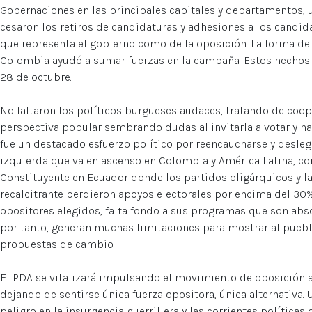
Gobernaciones en las principales capitales y departamentos, 
cesaron los retiros de candidaturas y adhesiones a los candid
que representa el gobierno como de la oposición. La forma de l
Colombia ayudó a sumar fuerzas en la campaña. Estos hechos p
28 de octubre.
No faltaron los políticos burgueses audaces, tratando de coop
perspectiva popular sembrando dudas al invitarla a votar y ha
fue un destacado esfuerzo político por reencaucharse y desleg
izquierda que va en ascenso en Colombia y América Latina, co
Constituyente en Ecuador donde los partidos oligárquicos y 
recalcitrante perdieron apoyos electorales por encima del 30%
opositores elegidos, falta fondo a sus programas que son abso
por tanto, generan muchas limitaciones para mostrar al pueblo 
propuestas de cambio.
El PDA se vitalizará impulsando el movimiento de oposición 
dejando de sentirse única fuerza opositora, única alternativa. 
peligro en la insurgencia guerrillera y las corrientes política