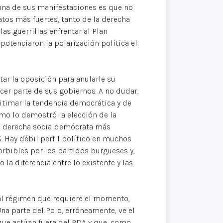
una de sus manifestaciones es que no
atos más fuertes, tanto de la derecha
as guerrillas enfrentar al Plan
otenciaron la polarización política el
tar la oposición para anularle su
cer parte de sus gobiernos. A no dudar,
itimar la tendencia democrática y de
mo lo demostró la elección de la
la derecha socialdemócrata más
. Hay débil perfil político en muchos
rbibles por los partidos burgueses y,
la diferencia entre lo existente y las
al régimen que requiere el momento,
Una parte del Polo, erróneamente, ve el
s que actúan fuera del PDA y que, como