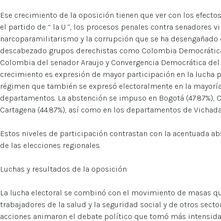
Ese crecimiento de la oposición tienen que ver con los efecto
el partido de “ la U ”, los procesos penales contra senadores 
narcoparamilitarismo y la corrupción que se ha desengañado d
descabezado grupos derechistas como Colombia Democrática 
Colombia del senador Araujo y Convergencia Democrática del “t
crecimiento es expresión de mayor participación en la lucha pol
régimen que también se expresó electoralmente en la mayoría
departamentos. La abstención se impuso en Bogotá (47.87%), Cal
Cartagena (44.87%), así como en los departamentos de Vichada, 
Estos niveles de participación contrastan con la acentuada a
de las elecciones regionales.
Luchas y resultados de la oposición
La lucha electoral se combinó con el movimiento de masas qu
trabajadores de la salud y la seguridad social y de otros sect
acciones animaron el debate político que tomó más intensidad