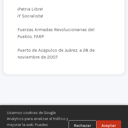
¡Patria Libre!
¡Y Socialista!
Fuerzas Armadas Revolucionarias del
Pueblo, FARP.
Puerto de Acapulco de Juárez, a 28 de
noviembre de 2007
Usamos cookies de Google
Analytics para analizar el tráfico y
mejorar la web. Puedes
Rechazar
Aceptar
Centro de Documentación de los