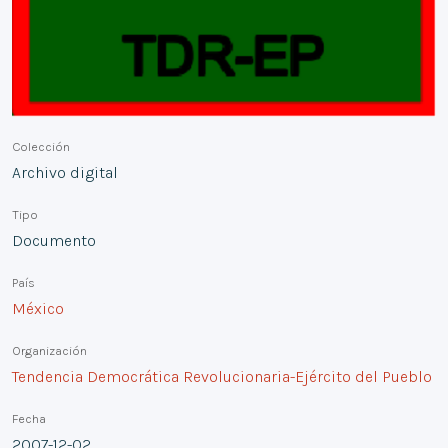
Colección
Archivo digital
Tipo
Documento
País
México
Organización
Tendencia Democrática Revolucionaria-Ejército del Pueblo
Fecha
2007-12-02