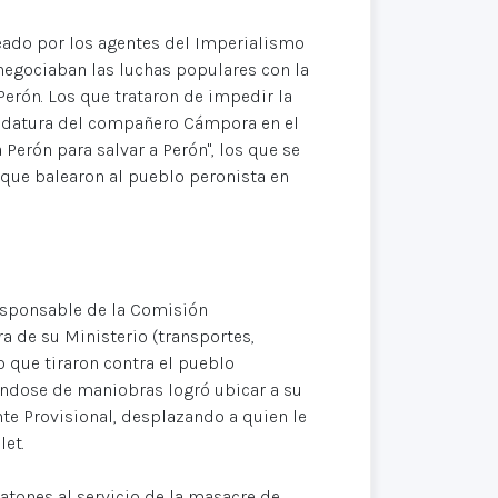
eado por los agentes del Imperialismo
negociaban las luchas populares con la
Perón. Los que trataron de impedir la
ndidatura del compañero Cámpora en el
Perón para salvar a Perón", los que se
 que balearon al pueblo peronista en
.
responsable de la Comisión
ra de su Ministerio (transportes,
o que tiraron contra el pueblo
éndose de maniobras logró ubicar a su
nte Provisional, desplazando a quien le
let.
matones al servicio de la masacre de