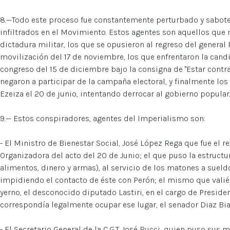
8.—Todo este proceso fue constantemente perturbado y sabot
infiltrados en el Movimiento. Estos agentes son aquellos que 
dictadura militar, los que se opusieron al regreso del general 
movilización del 17 de noviembre, los que enfrentaron la ca
congreso del 15 de diciembre bajo la consigna de "Estar contra 
negaron a participar de la campaña electoral, y finalmente los
Ezeiza el 20 de junio, intentando derrocar al gobierno popular
9.— Estos conspiradores, agentes del Imperialismo son:
- El Ministro de Bienestar Social, José López Rega que fue el 
Organizadora del acto del 20 de Junio; el que puso la estructu
alimentos, dinero y armas), al servicio de los matones a sueld
impidiendo el contacto de éste con Perón; el mismo que vali
yerno, el desconocido diputado Lastiri, en el cargo de Preside
correspondía legalmente ocupar ese lugar, el senador Diaz Bia
- El Secretario General de la C.G.T.,José Rucci, quien puso sus 