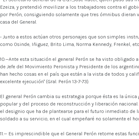
Ezeiza, y pretendió movilizar a los trabajadores contra el gob
por Perón, consiguiendo solamente que tres ómnibus dieran vu
casa del General.
- Junto a estos actúan otros personajes que son simples instr
como Osinde, Iñiguez, Brito Lima, Norma Kennedy, Frenkel, etc..
10.—Ante esta situación el general Perón se ha visto obligado 
de Jefe del Movimiento Peronista y Presidente de los argentino
han hecho cosas en el país que están a la vista de todos y cal
excelente ejecución" (Gral. Perón 13-7-73).
El general Perón cambia su estrategia porque ésta es la única
popular y del proceso de reconstrucción y liberación nacional. Di
el designio que ha de plantearse para el futuro inmediato de l
soldado a su servicio, en el cual empeñaré no solamente el ho
11.— Es imprescindible que el General Perón retome estas fu