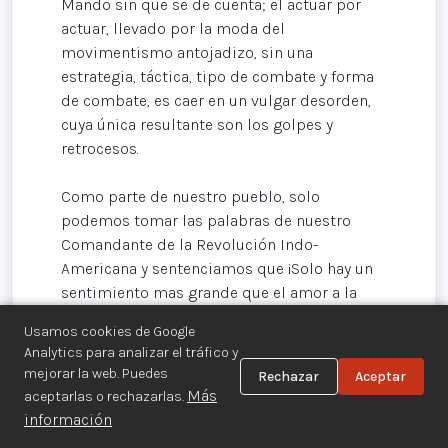
Mando sin que se de cuenta; el actuar por
actuar, llevado por la moda del
movimentismo antojadizo, sin una
estrategia, táctica, tipo de combate y forma
de combate, es caer en un vulgar desorden,
cuya única resultante son los golpes y
retrocesos.
Como parte de nuestro pueblo, solo
podemos tomar las palabras de nuestro
Comandante de la Revolución Indo-
Americana y sentenciamos que ¡Solo hay un
sentimiento mas grande que el amor a la
libertad, el odio hacia quien la arrebata!
Usamos cookies de Google
Analytics para analizar el tráfico y
Con el PUEBLO, como Fuerza Principal
mejorar la web. Puedes
Rechazar
Aceptar
Político-Militar, creando CONCIENCIA
Más
aceptarlas o rechazarlas.
Revolucionaria y con el FUSIL, como guía de
información
la lucha histórica y constante.