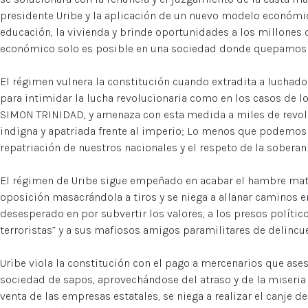
presidente Uribe y la aplicación de un nuevo modelo económico 
educación, la vivienda y brinde oportunidades a los millone
económico solo es posible en una sociedad donde quepamos 
El régimen vulnera la constitución cuando extradita a luchad
para intimidar la lucha revolucionaria como en los casos de
SIMON TRINIDAD, y amenaza con esta medida a miles de revo
indigna y apatriada frente al imperio; Lo menos que podemos e
repatriación de nuestros nacionales y el respeto de la soberan
El régimen de Uribe sigue empeñado en acabar el hambre mata
oposición masacrándola a tiros y se niega a allanar caminos e
desesperado en por subvertir los valores, a los presos polític
terroristas” y a sus mafiosos amigos paramilitares de delincue
Uribe viola la constitución con el pago a mercenarios que as
sociedad de sapos, aprovechándose del atraso y de la miseria 
venta de las empresas estatales, se niega a realizar el canje d