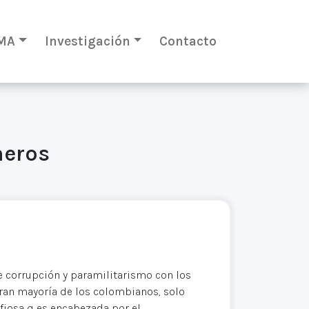
MA
Investigación
Contacto
neros
e corrupción y paramilitarismo con los
ran mayoría de los colombianos, solo
afiosa q es encabezada por el