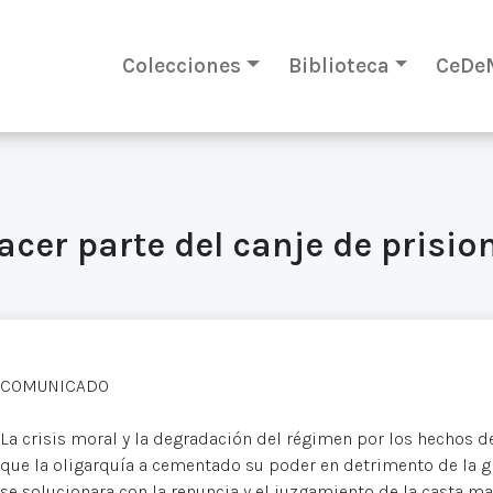
Colecciones
Biblioteca
CeDe
acer parte del canje de prisio
COMUNICADO
La crisis moral y la degradación del régimen por los hechos d
que la oligarquía a cementado su poder en detrimento de la g
se solucionara con la renuncia y el juzgamiento de la casta m