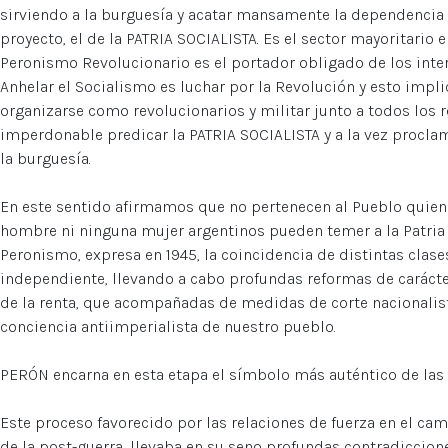
sirviendo a la burguesía y acatar mansamente la dependencia i
proyecto, el de la PATRIA SOCIALISTA. Es el sector mayoritario e
Peronismo Revolucionario es el portador obligado de los inter
Anhelar el Socialismo es luchar por la Revolución y esto impli
organizarse como revolucionarios y militar junto a todos los r
imperdonable predicar la PATRIA SOCIALISTA y a la vez proclam
la burguesía.
En este sentido afirmamos que no pertenecen al Pueblo quien
hombre ni ninguna mujer argentinos pueden temer a la Patria 
Peronismo, expresa en 1945, la coincidencia de distintas clase
independiente, llevando a cabo profundas reformas de carácter
de la renta, que acompañadas de medidas de corte nacionalista
conciencia antiimperialista de nuestro pueblo.
PERÓN encarna en esta etapa el símbolo más auténtico de las 
Este proceso favorecido por las relaciones de fuerza en el c
de la post-guerra, llevaba en su seno profundas contradiccio