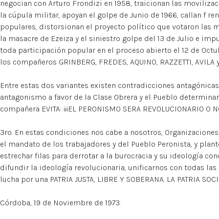
negocian con Arturo Frondizi en 1958, traicionan las moviliza
la cúpula militar, apoyan el golpe de Junio de 1966, callan f re
populares, distorsionan el proyecto político que votaron las m
la masacre de Ezeiza y el siniestro golpe del 13 de Julio e im
toda participación popular en el proceso abierto el 12 de Oct
los compañeros GRINBERG, FREDES, AQUINO, RAZZETTI, AVILA y
Entre estas dos variantes existen contradicciones antagónicas,
antagonismo a favor de la Clase Obrera y el Pueblo determinará
compañera EVITA: ¡¡¡EL PERONISMO SERA REVOLUCIONARIO O NO
3ro. En estas condiciones nos cabe a nosotros, Organizacione
el mandato de los trabajadores y del Pueblo Peronista, y pla
estrechar filas para derrotar a la burocracia y su ideología c
difundir la ideología revolucionaria, unificarnos con todas las
lucha por una PATRIA JUSTA, LIBRE Y SOBERANA. LA PATRIA SOCI
Córdoba, 19 de Noviembre de 1973.