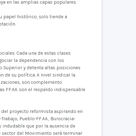
oya en las amplias capas populares.
u papel histórico, solo tiende a
tación.
ociales. Cada una de estas clases
gociar la dependencia con los
o Superior y detenta altas posiciones
 de su política. A nivel sindical la
nizaciones, son complemento
las FF.AA. son el respaldo indispensable
del proyecto reformista aspirando en
-Trabajo, Pueblo-FF.AA., Burocracia-
 indudable que por la ausencia de
te sector del Movimiento será terminar