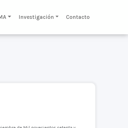
MA
Investigación
Contacto
viembre de Mil novecientos setenta y