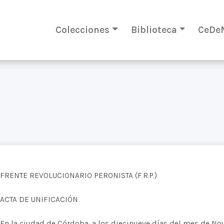
Colecciones
Biblioteca
CeDe
FRENTE REVOLUCIONARIO PERONISTA (F.R.P.)
ACTA DE UNIFICACIÓN
En la ciudad de Córdoba, a los diecinueve días del mes de No