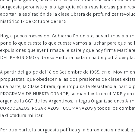
burguesía peronista y la oligarquía aúnan sus fuerzas para res
abortar la aspiración de la clase Obrera de profundizar revolu
histórico 17 de Octubre de 1945.
Hoy, a pocos meses del Gobierno Peronista, advertimos alarma
por ello que cueste lo que cueste vamos a luchar para que no l
expulsiones que ayer firmaba Teisaire y que hoy firma Martiar
DEL PERONISMO y de esa Historia nada ni nadie podrá desplaz
A partir del golpe del 16 de Setiembre de 1955, en el Movimie
propuestas, que obedecen a las dos presiones de clases existen
una parte, la Clase Obrera, que impulsa la Resistencia, partic
PROGRAMA DE HUERTA GRANDE, se manifiesta en el MRP y en e
organiza la CGT de los Argentinos, integra Organizaciones Arm
CORDOBAZOS, ROSARIAZOS, TUCUMANAZOS y todos los combates 
la dictadura militar.
Por otra parte, la burguesía política y la burocracia sindical, 