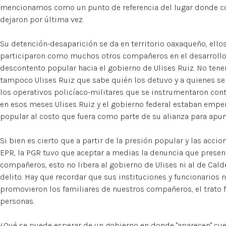
mencionamos como un punto de referencia del lugar donde c
dejaron por última vez.
Su detención-desaparición se da en territorio oaxaqueño, ellos
participaron como muchos otros compañeros en el desarrollo
descontento popular hacia el gobierno de Ulises Ruiz. No ten
tampoco Ulises Ruiz que sabe quién los detuvo y a quienes se 
los operativos policíaco-militares que se instrumentaron con
en esos meses Ulises Ruiz y el gobierno federal estaban empe
popular al costo que fuera como parte de su alianza para apu
Si bien es cierto que a partir de la presión popular y las acc
EPR, la PGR tuvo que aceptar a medias la denuncia que presen
compañeros, esto no libera al gobierno de Ulises ni al de Cal
delito. Hay que recordar que sus instituciones y funcionarios 
promovieron los familiares de nuestros compañeros, el trato 
personas.
¿Qué se puede esperar de un gobierno en donde "aparecen" cu