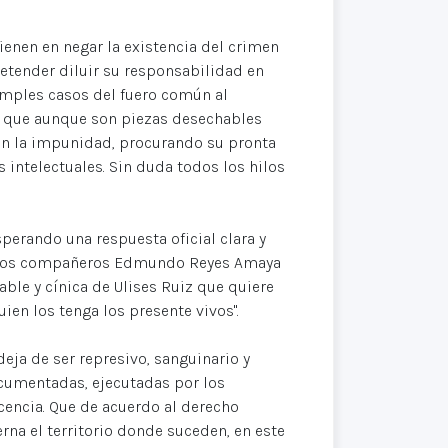
tienen en negar la existencia del crimen
retender diluir su responsabilidad en
imples casos del fuero común al
s, que aunque son piezas desechables
en la impunidad, procurando su pronta
 intelectuales. Sin duda todos los hilos
perando una respuesta oficial clara y
estros compañeros Edmundo Reyes Amaya
able y cínica de Ulises Ruiz que quiere
ien los tenga los presente vivos".
eja de ser represivo, sanguinario y
ocumentadas, ejecutadas por los
cencia. Que de acuerdo al derecho
rna el territorio donde suceden, en este