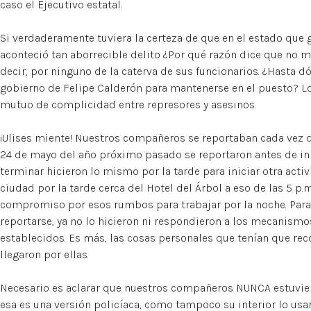
caso el Ejecutivo estatal.
Si verdaderamente tuviera la certeza de que en el estado que
aconteció tan aborrecible delito ¿Por qué razón dice que no m
decir, por ninguno de la caterva de sus funcionarios. ¿Hasta 
gobierno de Felipe Calderón para mantenerse en el puesto? L
mutuo de complicidad entre represores y asesinos.
¡Ulises miente! Nuestros compañeros se reportaban cada vez q
24 de mayo del año próximo pasado se reportaron antes de inic
terminar hicieron lo mismo por la tarde para iniciar otra acti
ciudad por la tarde cerca del Hotel del Árbol a eso de las 5 p.m
compromiso por esos rumbos para trabajar por la noche. Para
reportarse, ya no lo hicieron ni respondieron a los mecanism
establecidos. Es más, las cosas personales que tenían que rec
llegaron por ellas.
Necesario es aclarar que nuestros compañeros NUNCA estuvier
esa es una versión policíaca, como tampoco su interior lo us