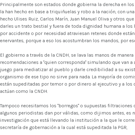
Principalmente son estados donde gobierna la derecha en los 
la han hecho en base a triquiñuelas y robo a la nación, con u
hecho Ulises Ruiz, Carlos Marín, Juan Manuel Oliva y otros que
darles un trato bestial y fuera de toda dignidad humana a los
por accidente o por necesidad atraviesan retenes donde están
enervantes, porque a eso los acostumbran los mandos, por eso
El gobierno a través de la CNDH, se lava las manos de manera s
recomendaciones a "quien corresponda" simulando que van a ac
juego para mediatizar al pueblo y darle credibilidad a su exi
organismo de ese tipo no sirve para nada. La mayoría de com
están supeditadas por temor o por dinero al ejecutivo y a lo
actúan como la CNDH.
Tampoco necesitamos los "borregos" o supuestas filtraciones 
algunos periodistas dan por válidas, como dijimos antes, es n
investigación que está llevando la institución a la que le cor
secretaría de gobernación a la cual está supeditada la PGR,