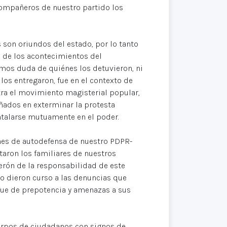
ompañeros de nuestro partido los
 son oriundos del estado, por lo tanto
 de los acontecimientos del
emos duda de quiénes los detuvieron, ni
los entregaron, fue en el contexto de
tra el movimiento magisterial popular,
ñados en exterminar la protesta
ntalarse mutuamente en el poder.
iones de autodefensa de nuestro PDPR-
taron los familiares de nuestros
derón de la responsabilidad de este
no dieron curso a las denuncias que
fue de prepotencia y amenazas a sus
erpos de ciudadanos con signos de