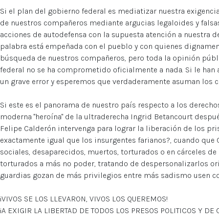
Si el plan del gobierno federal es mediatizar nuestra exigenci
de nuestros compañeros mediante argucias legaloides y falsas
acciones de autodefensa con la supuesta atención a nuestra 
palabra está empeñada con el pueblo y con quienes dignamen
búsqueda de nuestros compañeros, pero toda la opinión públ
federal no se ha comprometido oficialmente a nada. Si le han 
un grave error y esperemos que verdaderamente asuman los co
Si este es el panorama de nuestro país respecto a los derecho
moderna "heroína" de la ultraderecha Ingrid Betancourt despué
Felipe Calderón intervenga para lograr la liberación de los pr
exactamente igual que los insurgentes farianos?, cuando que
sociales, desaparecidos, muertos, torturados o en cárceles d
torturados a más no poder, tratando de despersonalizarlos ori
guardias gozan de más privilegios entre más sadismo usen con
¡VIVOS SE LOS LLEVARON, VIVOS LOS QUEREMOS!
¡A EXIGIR LA LIBERTAD DE TODOS LOS PRESOS POLITICOS Y DE 