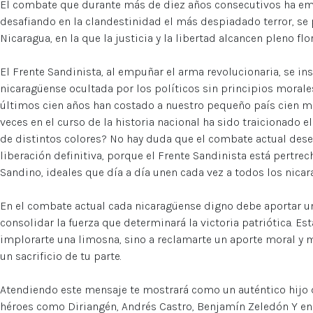
El combate que durante más de diez años consecutivos ha em
desafiando en la clandestinidad el más despiadado terror, se
Nicaragua, en la que la justicia y la libertad alcancen pleno fl
El Frente Sandinista, al empuñar el arma revolucionaria, se ins
nicaragüense ocultada por los políticos sin principios morale
últimos cien años han costado a nuestro pequeño país cien m
veces en el curso de la historia nacional ha sido traicionado e
de distintos colores? No hay duda que el combate actual des
liberación definitiva, porque el Frente Sandinista está pertre
Sandino, ideales que día a día unen cada vez a todos los nica
En el combate actual cada nicaragüense digno debe aportar un
consolidar la fuerza que determinará la victoria patriótica. Es
implorarte una limosna, sino a reclamarte un aporte moral y 
un sacrificio de tu parte.
Atendiendo este mensaje te mostrará como un auténtico hijo d
héroes como Diriangén, Andrés Castro, Benjamín Zeledón Y en