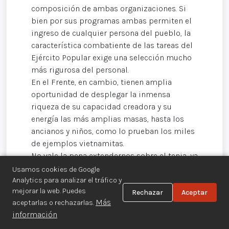
composición de ambas organizaciones. Si
bien por sus programas ambas permiten el
ingreso de cualquier persona del pueblo, la
característica combatiente de las tareas del
Ejército Popular exige una selección mucho
más rigurosa del personal.
En el Frente, en cambio, tienen amplia
oportunidad de desplegar la inmensa
riqueza de su capacidad creadora y su
energía las más amplias masas, hasta los
ancianos y niños, como lo prueban los miles
de ejemplos vietnamitas.
No vale la pena extendernos sobre el tenia, ya
que en la nota que citamos, los camaradas
Usamos cookies de Google
vietnamitas lo analizan con profundidad y
Analytics para analizar el tráfico y
mejorar la web. Puedes
precisión, a la luz de su vasta experiencia.
Rechazar
Aceptar
Más
aceptarlas o rechazarlas.
Por cierto, el Frente y el Ejército en la
información
Argentina tendrán sus propias