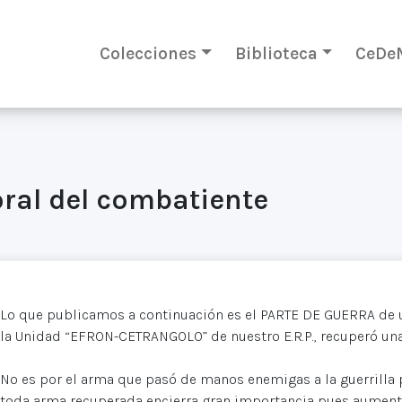
Colecciones
Biblioteca
CeDe
oral del combatiente
Lo que publicamos a continuación es el PARTE DE GUERRA de 
la Unidad “EFRON-CETRANGOLO” de nuestro E.R.P., recuperó una 
No es por el arma que pasó de manos enemigas a la guerrilla p
toda arma recuperada encierra gran importancia pues aumenta