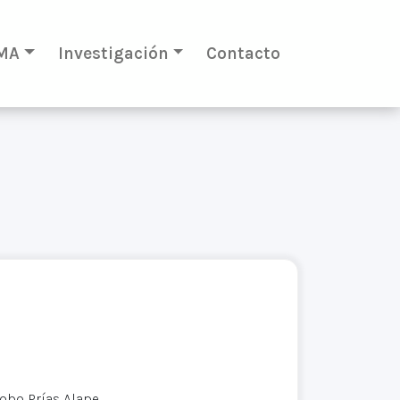
MA
Investigación
Contacto
cobo Prías Alape