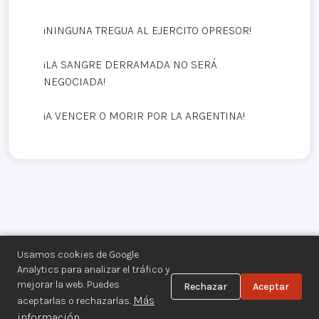
¡NINGUNA TREGUA AL EJERCITO OPRESOR!
¡LA SANGRE DERRAMADA NO SERÁ
NEGOCIADA!
¡A VENCER O MORIR POR LA ARGENTINA!
Usamos cookies de Google
Analytics para analizar el tráfico y
mejorar la web. Puedes
Rechazar
Aceptar
Centro de Documentación de los
Más
aceptarlas o rechazarlas.
Movimientos Armados©
información