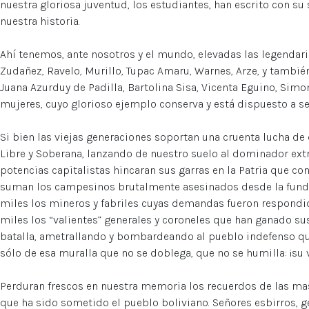
nuestra gloriosa juventud, los estudiantes, han escrito con su
nuestra historia.
Ahí tenemos, ante nosotros y el mundo, elevadas las legendaria
Zudañez, Ravelo, Murillo, Tupac Amaru, Warnes, Arze, y también 
Juana Azurduy de Padilla, Bartolina Sisa, Vicenta Eguino, Si
mujeres, cuyo glorioso ejemplo conserva y está dispuesto a se
Si bien las viejas generaciones soportan una cruenta lucha de 
Libre y Soberana, lanzando de nuestro suelo al dominador ext
potencias capitalistas hincaran sus garras en la Patria que con
suman los campesinos brutalmente asesinados desde la fundac
miles los mineros y fabriles cuyas demandas fueron respondi
miles los “valientes” generales y coroneles que han ganado su
batalla, ametrallando y bombardeando al pueblo indefenso que
sólo de esa muralla que no se doblega, que no se humilla: ¡su 
Perduran frescos en nuestra memoria los recuerdos de las mas
que ha sido sometido el pueblo boliviano. Señores esbirros, ge