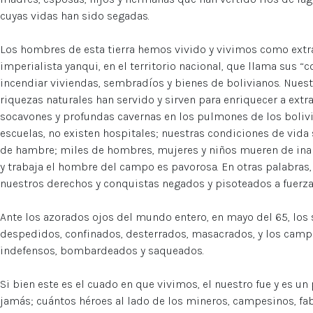
cuyas vidas han sido segadas.
Los hombres de esta tierra hemos vivido y vivimos como extr
imperialista yanqui, en el territorio nacional, que llama sus “c
incendiar viviendas, sembradíos y bienes de bolivianos. Nuest
riquezas naturales han servido y sirven para enriquecer a extr
socavones y profundas cavernas en los pulmones de los bolivi
escuelas, no existen hospitales; nuestras condiciones de vida 
de hambre; miles de hombres, mujeres y niños mueren de inani
y trabaja el hombre del campo es pavorosa. En otras palabras,
nuestros derechos y conquistas negados y pisoteados a fuerza
Ante los azorados ojos del mundo entero, en mayo del 65, los 
despedidos, confinados, desterrados, masacrados, y los cam
indefensos, bombardeados y saqueados.
Si bien este es el cuado en que vivimos, el nuestro fue y es u
jamás; cuántos héroes al lado de los mineros, campesinos, fabr