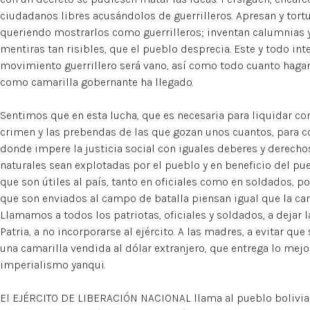
ciudadanos libres acusándolos de guerrilleros. Apresan y tortu
queriendo mostrarlos como guerrilleros; inventan calumnias 
mentiras tan risibles, que el pueblo desprecia. Este y todo in
movimiento guerrillero será vano, así como todo cuanto hagan
como camarilla gobernante ha llegado.
Sentimos que en esta lucha, que es necesaria para liquidar con el
crimen y las prebendas de las que gozan unos cuantos, para c
donde impere la justicia social con iguales deberes y derecho
naturales sean explotadas por el pueblo y en beneficio del p
que son útiles al país, tanto en oficiales como en soldados, 
que son enviados al campo de batalla piensan igual que la cam
Llamamos a todos los patriotas, oficiales y soldados, a dejar l
Patria, a no incorporarse al ejército. A las madres, a evitar q
una camarilla vendida al dólar extranjero, que entrega lo mejo
imperialismo yanqui.
El EJÉRCITO DE LIBERACIÓN NACIONAL llama al pueblo boliviano 