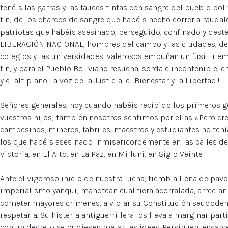
tenéis las garras y las fauces tintas con sangre del pueblo bol
fin; de los charcos de sangre que habéis hecho correr a raudal
patriotas que habéis asesinado, perseguido, confinado y deste
LIBERACIÓN NACIONAL, hombres del campo y las ciudades, de la
colegios y las universidades, valerosos empuñan un fusil. ¡¡Te
fin, y para el Pueblo Boliviano resuena, sorda e incontenible, e
y el altiplano, la voz de la Justicia, el Bienestar y la Libertad!!
Señores generales, hoy cuando habéis recibido los primeros g
vuestros hijos; también nosotros sentimos por ellas. ¿Pero cr
campesinos, mineros, fabriles, maestros y estudiantes no tení
los que habéis asesinado inmisericordemente en las calles de l
Victoria, en El Alto, en La Paz, en Milluni, en Siglo Veinte.
Ante el vigoroso inicio de nuestra lucha, tiembla llena de pavo
imperialismo yanqui; manotean cual fiera acorralada, arrecian
cometer mayores crímenes, a violar su Constitución seudodemo
respetarla. Su histeria antiguerrillera los lleva a marginar par
con un decreto se pudiesen matar las ideas. Persiguen, encarce