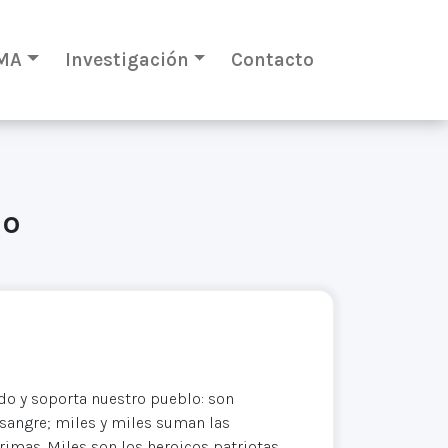
MA
Investigación
Contacto
no
ado y soporta nuestro pueblo: son
sangre; miles y miles suman las
rimas. Miles son los heroicos patriotas