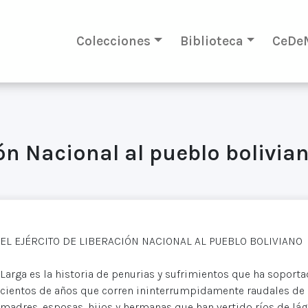
Colecciones
Biblioteca
CeDe
ión Nacional al pueblo bolivia
EL EJÉRCITO DE LIBERACIÓN NACIONAL AL PUEBLO BOLIVIANO
Larga es la historia de penurias y sufrimientos que ha soport
cientos de años que corren ininterrumpidamente raudales de 
madres, esposas, hijos y hermanas que han vertido ríos de lág