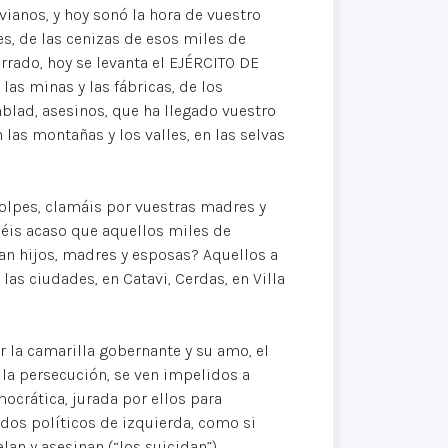
ivianos, y hoy sonó la hora de vuestro
es, de las cenizas de esos miles de
rrado, hoy se levanta el EJÉRCITO DE
s minas y las fábricas, de los
mblad, asesinos, que ha llegado vuestro
n las montañas y los valles, en las selvas
olpes, clamáis por vuestras madres y
eéis acaso que aquellos miles de
an hijos, madres y esposas? Aquellos a
as ciudades, en Catavi, Cerdas, en Villa
r la camarilla gobernante y su amo, el
 la persecución, se ven impelidos a
crática, jurada por ellos para
tidos políticos de izquierda, como si
lan y asesinan (“los suicidan”)