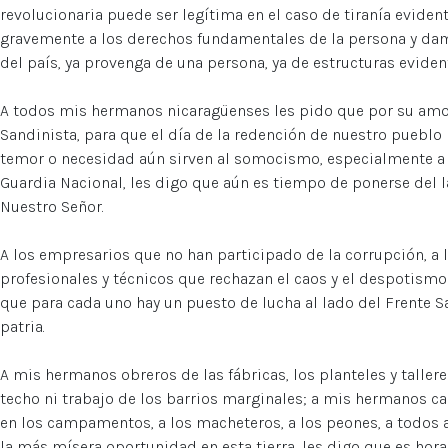
revolucionaria puede ser legítima en el caso de tiranía eviden
gravemente a los derechos fundamentales de la persona y da
del país, ya provenga de una persona, ya de estructuras eviden
A todos mis hermanos nicaragüenses les pido que por su amor
Sandinista, para que el día de la redención de nuestro pueblo 
temor o necesidad aún sirven al somocismo, especialmente a l
Guardia Nacional, les digo que aún es tiempo de ponerse del la
Nuestro Señor.
A los empresarios que no han participado de la corrupción, a l
profesionales y técnicos que rechazan el caos y el despotism
que para cada uno hay un puesto de lucha al lado del Frente Sa
patria.
A mis hermanos obreros de las fábricas, los planteles y talleres
techo ni trabajo de los barrios marginales; a mis hermanos c
en los campamentos, a los macheteros, a los peones, a todos 
la más mísera oportunidad en esta tierra, les digo que es hora 