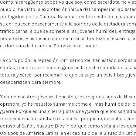
Como nicaragüense adoptivo que soy, como sacerdote, he visto
pueblo; he visto la explotación inicua del campesino, aplastad
protegidos por la Guardia Nacional, instrumento de injusticia
se enriquecen obscenamente a la sombra de la dictadura somo
tráfico carnal a que se somete a las jóvenes humildes, entrega
poderosos; y he tocado con mis manos la vileza, el escarnio, e
el dominio de la familia Somoza en el poder.
La corrupción, la represión inmisericorde, han estado sordas 
sordas, mientras mi pueblo gime en la noche cerrada de las
tortura y cárcel por reclamar lo que es suyo: un país libre y jus
desaparezcan para siempre.
Y como nuestros jóvenes honestos, los mejores hijos de Nicara
opresora, yo he resuelto sumarme como el más humilde de los
guerra. Porque es una guerra justa, una guerra que los sagrad
mi conciencia de cristiano es buena, porque representa la luc
odioso al Señor, Nuestro Dios. Y porque como señalan los doc
Obispos de América Latina, en el capítulo de la Situación Latin