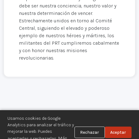
debe ser nuestra conciencia, nuestro valor y
nuestra determinación de vencer.
Estrechamente unidos en torno al Comité
Central, siguiendo el elevado y poderoso
ejemplo de nuestros héroes y mártires, los
militantes del PRT cumpliremos cabalmente
y con honor nuestras misiones
revolucionarias.
Usamos cookies de Google
Analytics para analizar el tráfico y
mejorar la web. Puedes
Rechazar
Aceptar
Centro de Documentación de los
Más
aceptarlas o rechazarlas.