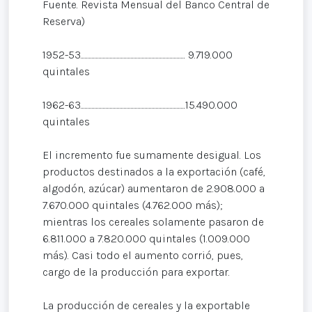
Fuente. Revista Mensual del Banco Central de
Reserva)
1952-53........................................................................... 9.719.000
quintales
1962-63...........................................................................15.490.000
quintales
El incremento fue sumamente desigual. Los
productos destinados a la exportación (café,
algodón, azúcar) aumentaron de 2.908.000 a
7.670.000 quintales (4.762.000 más);
mientras los cereales solamente pasaron de
6.811.000 a 7.820.000 quintales (1.009.000
más). Casi todo el aumento corrió, pues,
cargo de la producción para exportar.
La producción de cereales y la exportable