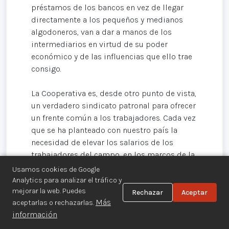
préstamos de los bancos en vez de llegar
directamente a los pequeños y medianos
algodoneros, van a dar a manos de los
intermediarios en virtud de su poder
económico y de las influencias que ello trae
consigo.
La Cooperativa es, desde otro punto de vista,
un verdadero sindicato patronal para ofrecer
un frente común a los trabajadores. Cada vez
que se ha planteado con nuestro país la
necesidad de elevar los salarios de los
trabajadores del campo, en los marcos de la
Cooperativa se producen agitadas reuniones
Usamos cookies de Google
de patronos en las que prevalece la opinión
Analytics para analizar el tráfico y
de los grandes, enfiladas en contra de los
mejorar la web. Puedes
Rechazar
Aceptar
Más
aceptarlas o rechazarlas.
intereses del proletariado agrícola. Al
información
arreciarse la lucha reivindicativa en el campo
es seguro que esta organización patronal,