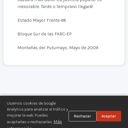
inexorable. Tarde o temprano llegará!
Estado Mayor Frente 48.
Bloque Sur de las FARC-EP.
Montañas del Putumayo, Mayo de 2009.
Usamos cookies de Google
Analytics para analizar el tráfico y
mejorar la web. Puedes
Rechazar
Aceptar
Centro de Documentación de los
Más
aceptarlas o rechazarlas.
Movimientos Armados©