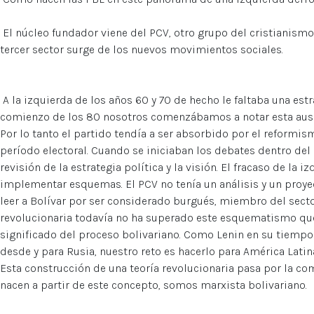
El núcleo fundador viene del PCV, otro grupo del cristianismo d
tercer sector surge de los nuevos movimientos sociales.
A la izquierda de los años 60 y 70 de hecho le faltaba una estra
comienzo de los 80 nosotros comenzábamos a notar esta ausen
Por lo tanto el partido tendía a ser absorbido por el reformi
período electoral. Cuando se iniciaban los debates dentro del 
revisión de la estrategia política y la visión. El fracaso de la
implementar esquemas. El PCV no tenía un análisis y un proye
leer a Bolívar por ser considerado burgués, miembro del sect
revolucionaria todavía no ha superado este esquematismo que
significado del proceso bolivariano. Como Lenin en su tiempo 
desde y para Rusia, nuestro reto es hacerlo para América Latina
Esta construcción de una teoría revolucionaria pasa por la co
nacen a partir de este concepto, somos marxista bolivariano.