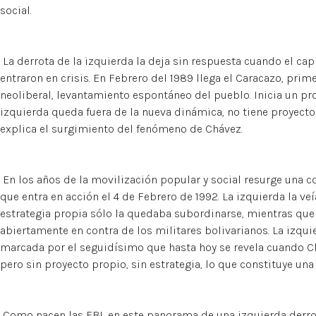
social.
La derrota de la izquierda la deja sin respuesta cuando el cap
entraron en crisis. En Febrero del 1989 llega el Caracazo, pri
neoliberal, levantamiento espontáneo del pueblo. Inicia un pr
izquierda queda fuera de la nueva dinámica, no tiene proyecto
explica el surgimiento del fenómeno de Chávez.
En los años de la movilización popular y social resurge una cor
que entra en acción el 4 de Febrero de 1992. La izquierda la v
estrategia propia sólo la quedaba subordinarse, mientras que 
abiertamente en contra de los militares bolivarianos. La izqu
marcada por el seguidísimo que hasta hoy se revela cuando Chá
pero sin proyecto propio, sin estrategia, lo que constituye un
Como nacen las FBL en este panorama de una izquierda derrot