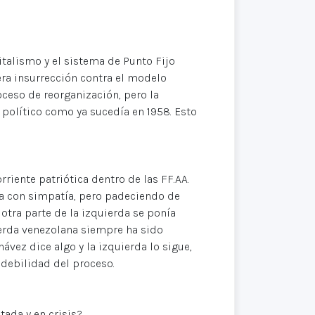
italismo y el sistema de Punto Fijo
mera insurrección contra el modelo
oceso de reorganización, pero la
 político como ya sucedía en 1958. Esto
riente patriótica dentro de las FF.AA.
eía con simpatía, pero padeciendo de
otra parte de la izquierda se ponía
ierda venezolana siempre ha sido
vez dice algo y la izquierda lo sigue,
a debilidad del proceso.
ada y en crisis?