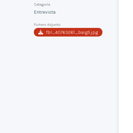
Categoría
Entrevista
Fichero Adjunto
fbl_40763261_baig5.jpg