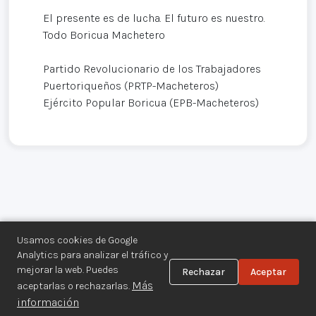
El presente es de lucha. El futuro es nuestro.
Todo Boricua Machetero
Partido Revolucionario de los Trabajadores
Puertoriqueños (PRTP-Macheteros)
Ejército Popular Boricua (EPB-Macheteros)
Usamos cookies de Google
Analytics para analizar el tráfico y
mejorar la web. Puedes
Rechazar
Aceptar
Centro de Documentación de los
Más
aceptarlas o rechazarlas.
Movimientos Armados©
información
Aviso legal
·
Privacidad
·
Gestionar cookies