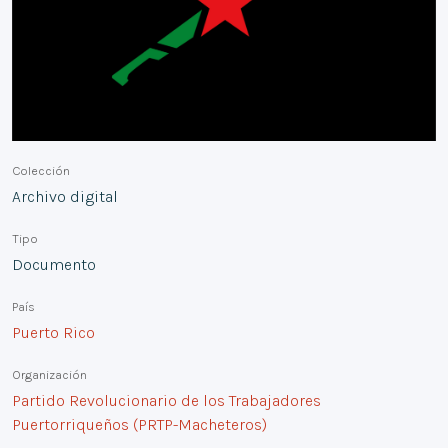
Colección
Archivo digital
Tipo
Documento
País
Puerto Rico
Organización
Partido Revolucionario de los Trabajadores
Puertorriqueños (PRTP-Macheteros)