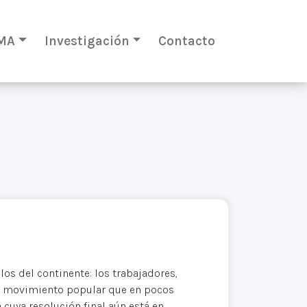
MA
Investigación
Contacto
os del continente: los trabajadores,
l movimiento popular que en pocos
 cuya resolución final aún está en