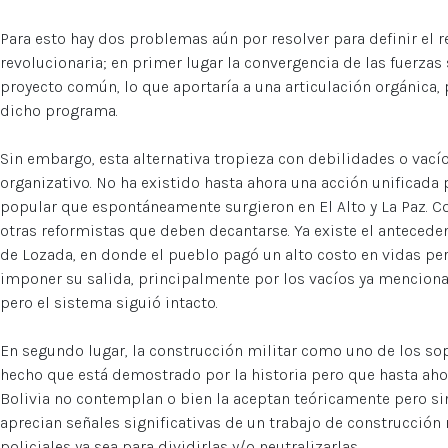
Para esto hay dos problemas aún por resolver para definir el r
revolucionaria; en primer lugar la convergencia de las fuerzas
proyecto común, lo que aportaría a una articulación orgánica, 
dicho programa.
Sin embargo, esta alternativa tropieza con debilidades o vacío
organizativo. No ha existido hasta ahora una acción unificada
popular que espontáneamente surgieron en El Alto y La Paz. Co
otras reformistas que deben decantarse. Ya existe el antecede
de Lozada, en donde el pueblo pagó un alto costo en vidas p
imponer su salida, principalmente por los vacíos ya mencion
pero el sistema siguió intacto.
En segundo lugar, la construcción militar como uno de los sop
hecho que está demostrado por la historia pero que hasta aho
Bolivia no contemplan o bien la aceptan teóricamente pero sin
aprecian señales significativas de un trabajo de construcción 
policiales ya sea para dividirlas y/o neutralizarlas.