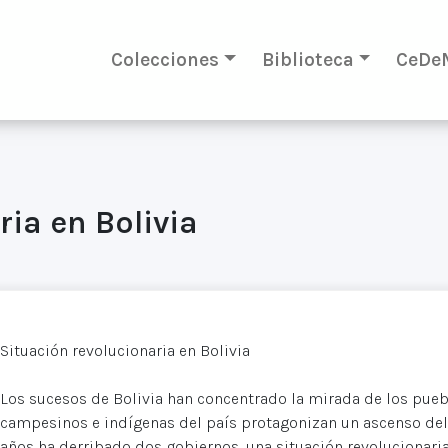
Colecciones
Biblioteca
CeDe
ria en Bolivia
Situación revolucionaria en Bolivia
Los sucesos de Bolivia han concentrado la mirada de los puebl
campesinos e indígenas del país protagonizan un ascenso de
años ha derribado dos gobiernos, una situación revolucionaria