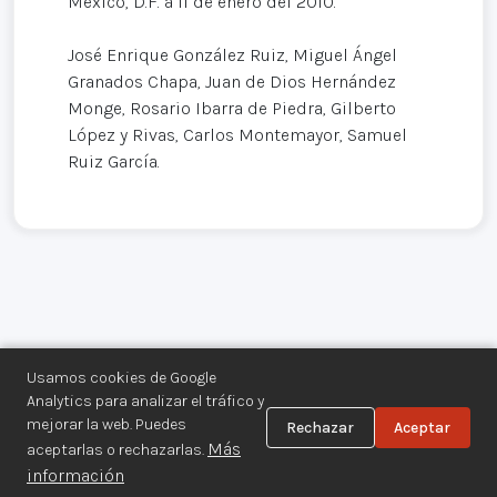
México, D.F. a 11 de enero del 2010.
José Enrique González Ruiz, Miguel Ángel
Granados Chapa, Juan de Dios Hernández
Monge, Rosario Ibarra de Piedra, Gilberto
López y Rivas, Carlos Montemayor, Samuel
Ruiz García.
Usamos cookies de Google
Analytics para analizar el tráfico y
mejorar la web. Puedes
Rechazar
Aceptar
Centro de Documentación de los
Más
aceptarlas o rechazarlas.
Movimientos Armados©
información
Aviso legal
·
Privacidad
·
Gestionar cookies