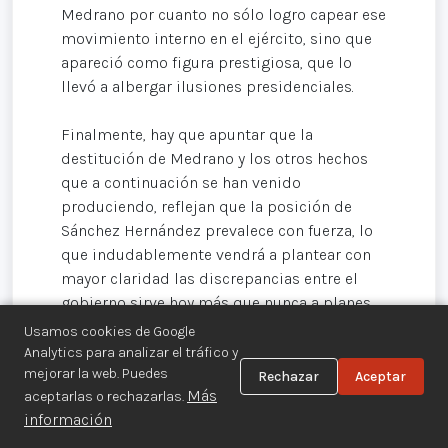
Medrano por cuanto no sólo logro capear ese
movimiento interno en el ejército, sino que
apareció como figura prestigiosa, que lo
llevó a albergar ilusiones presidenciales.
Finalmente, hay que apuntar que la
destitución de Medrano y los otros hechos
que a continuación se han venido
produciendo, reflejan que la posición de
Sánchez Hernández prevalece con fuerza, lo
que indudablemente vendrá a plantear con
mayor claridad las discrepancias entre el
gobierno sirve hoy más que nunca a planes
yanquis con el sector conservador de la
Usamos cookies de Google
oligarquía, discrepancias que cobraran
Analytics para analizar el tráfico y
realce en las próxima contienda electoral.
mejorar la web. Puedes
Rechazar
Aceptar
Más
aceptarlas o rechazarlas.
información
Asistimos pues, a un claro agrietamiento de
la unidad en el seno de las clases