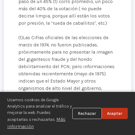
pasó de un 45% (1) corro promedio, un poco
más del 40% de la votación ( no puede
decirse limpia, porque allí están los votos
por presión, la “rueda de caballitos”, etc.)
(1)Las Cifras oficiales de las elecciones de
marzo de 1974, no fueron publicadas,
próximamente para no presentar la imagen
del gigantesco fraude y del hondo
debilitamiento del PCN; pero informaciones
obtenidas recientemente (mayo de 1975)
indican que el Estado Mayor y otros
organismos de alto nivel del gobierno,
manean para sus análisis el dato de que la.
Usamos cookies de Google
UNO obtuvo a su favor un poco más del 60%
Analytics para analizar el tráfico y
de la votación total en las mencionadas
mejorar la web. Puedes
Rechazar
Aceptar
elecciones.
Más
aceptarlas o rechazarlas.
información
Los datos oficiales le atribuirán al PCN, a