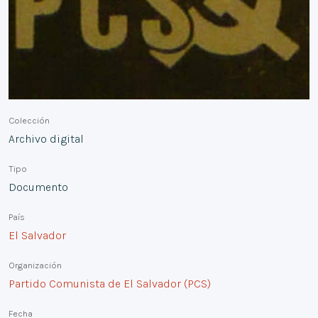
Colección
Archivo digital
Tipo
Documento
País
El Salvador
Organización
Partido Comunista de El Salvador (PCS)
Fecha