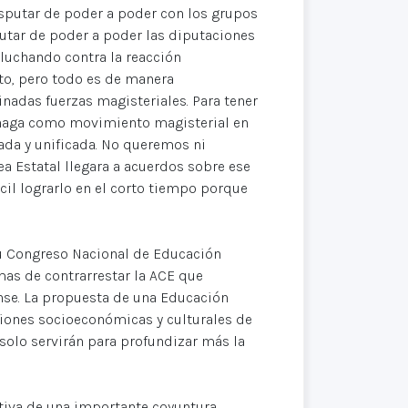
disputar de poder a poder con los grupos
utar de poder a poder las diputaciones
 luchando contra la reacción
rto, pero todo es de manera
nadas fuerzas magisteriales. Para tener
 haga como movimiento magisterial en
sada y unificada. No queremos ni
 Estatal llegara a acuerdos sobre ese
ícil lograrlo en el corto tiempo porque
su Congreso Nacional de Educación
mas de contrarrestar la ACE que
nse. La propuesta de una Educación
iciones socioeconómicas y culturales de
solo servirán para profundizar más la
ctiva de una importante coyuntura