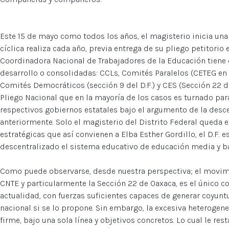
Este 15 de mayo como todos los años, el magisterio inicia un
cíclica realiza cada año, previa entrega de su pliego petitorio
Coordinadora Nacional de Trabajadores de la Educación tiene e
desarrollo o consolidadas: CCLs, Comités Paralelos (CETEG en 
Comités Democráticos (sección 9 del D.F.) y CES (Sección 22 de
Pliego Nacional que en la mayoría de los casos es turnado par
respectivos gobiernos estatales bajo el argumento de la desc
anteriormente. Solo el magisterio del Distrito Federal queda e
estratégicas que así convienen a Elba Esther Gordillo, el D.F. 
descentralizado el sistema educativo de educación media y bá
Como puede observarse, desde nuestra perspectiva; el movimi
CNTE y particularmente la Sección 22 de Oaxaca, es el único c
actualidad, con fuerzas suficientes capaces de generar coyunt
nacional si se lo propone. Sin embargo, la excesiva heterogen
firme, bajo una sola línea y objetivos concretos. Lo cual le re