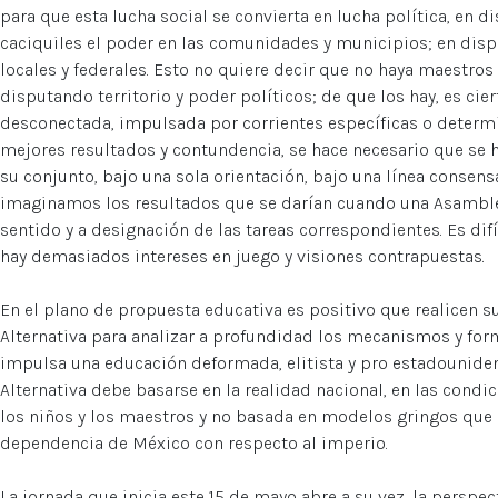
para que esta lucha social se convierta en lucha política, en 
caciquiles el poder en las comunidades y municipios; en disp
locales y federales. Esto no quiere decir que no haya maestros
disputando territorio y poder políticos; de que los hay, es cie
desconectada, impulsada por corrientes específicas o determi
mejores resultados y contundencia, se hace necesario que se
su conjunto, bajo una sola orientación, bajo una línea consen
imaginamos los resultados que se darían cuando una Asamblea
sentido y a designación de las tareas correspondientes. Es dif
hay demasiados intereses en juego y visiones contrapuestas.
En el plano de propuesta educativa es positivo que realicen 
Alternativa para analizar a profundidad los mecanismos y for
impulsa una educación deformada, elitista y pro estadounide
Alternativa debe basarse en la realidad nacional, en las cond
los niños y los maestros y no basada en modelos gringos que 
dependencia de México con respecto al imperio.
La jornada que inicia este 15 de mayo abre a su vez, la perspe