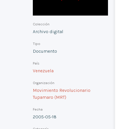
Colección
Archivo digital
Tipo
Documento
País
Venezuela
Organización
Movimiento Revolucionario
Tupamaro (MRT)
Fecha
2005-05-18
Categoría