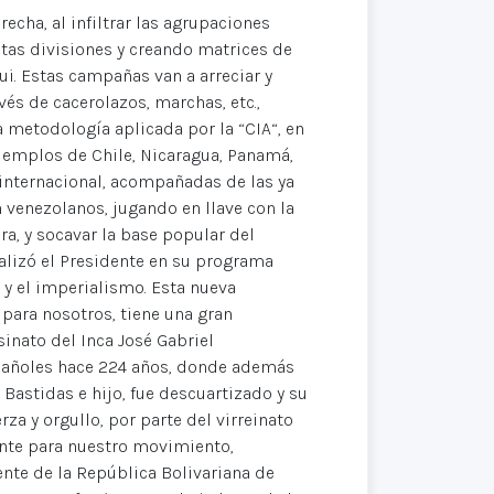
cha, al infiltrar las agrupaciones
tas divisiones y creando matrices de
i. Estas campañas van a arreciar y
és de cacerolazos, marchas, etc.,
a metodología aplicada por la “CIA“, en
jemplos de Chile, Nicaragua, Panamá,
 internacional, acompañadas de las ya
venezolanos, jugando en llave con la
a, y socavar la base popular del
alizó el Presidente en su programa
 y el imperialismo. Esta nueva
para nosotros, tiene una gran
inato del Inca José Gabriel
spañoles hace 224 años, donde además
 Bastidas e hijo, fue descuartizado y su
a y orgullo, por parte del virreinato
ante para nuestro movimiento,
ente de la República Bolivariana de