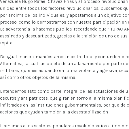
Venezuela Hugo Rafael Chávez Frías y al proceso revolucionari
unidad entre todos los factores revolucionarios, buscamos que
por encima de los individuales, y apostamos a un objetivo co
proceso, como lo demostramos con nuestra participación en el
La advertencia la hacemos pública, recordando que “ TUPAC AM
asesinado y descuartizado, gracias a la traición de uno de sus
repita!
De igual manera, manifestamos nuestro total y contundente r
Alternativa, la cual fue objeto de un allanamiento por parte d
militares, quienes actuando en forma violenta y agresiva, secu
así como otros objetos de la misma.
Entendemos esto como parte integral de las actuaciones de u
oscuros y antipatriotas, que giran en torno a la misma planifi
infiltrados en las instituciones gubernamentales, por que de ot
acciones que ayudan también a la desestabilización.
Llamamos a los sectores populares revolucionarios a implement