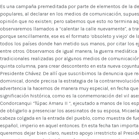
Es una campaña premeditada por parte de elementos de la dere
populares, al declarar en los medios de comunicación, supues
opinión que no existen; pero sabemos que esto no termina aqu
observaremos llamados a “calentar la calle nuevamente”, a trav
porque sencillamente, ese es el formato ‘obsoleto y viejo’ de l
todos los países donde han metido sus manos, por citar los e
entre otros. Observamos de igual manera, la guerra mediática
tradicionales realizadas por algunos medios de comunicación 
quinta columna, para crear descontento en esta nueva coyuntur
Presidente Chávez. De allí que suscribimos la denuncia que re
dominical, donde precisa la estrategia de la contrarrevolución
advertencia la hacemos de manera muy especial, en fecha que 
significación histórica, como es la conmemoración del vil ases
Condorcanqui “Túpac Amaru II “, ejecutado a manos de los e
de obligarlo a presenciar los asesinatos de su esposa, Micaela
cabeza colgada en la entrada del pueblo, como muestra de fuerz
español, imperio en aquel entonces. En esta fecha tan import
queremos dejar bien claro, nuestro apoyo irrestricto al Presid