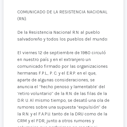
COMUNICADO DE LA RESISTENCIA NACIONAL
(RN).
De la Resistencia Nacional R.N. al pueblo
salvadoreño y todos los pueblos del mundo:
El viernes 12 de septiembre de 1980 circuló
en nuestro país y en el extranjero un
comunicado firmado por las organizaciones
hermanas F.P.L., P. C. y el E.R.P. en el que,
aparte de algunas consideraciones, se
anuncia el ‘‘hecho penoso y lamentable’ del
‘retiro voluntario’’ de la R.N. de las filas de la
D.R. U. Al mismo tiempo, se desató una ola de
rumores sobre una supuesta “expulsión’’ de
la R.N. y el F.A.P.U. tanto de la DRU como de la
CRM y el FDR, junto a otros rumores y