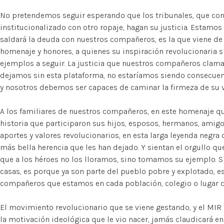
No pretendemos seguir esperando que los tribunales, que con
institucionalizado con otro ropaje, hagan su justicia. Estamos 
saldará la deuda con nuestros compañeros, es la que viene d
homenaje y honores, a quienes su inspiración revolucionaria s
ejemplos a seguir. La justicia que nuestros compañeros claman,
dejamos sin esta plataforma, no estaríamos siendo consecuente
y nosotros debemos ser capaces de caminar la firmeza de su v
A los familiares de nuestros compañeros, en este homenaje qu
historia que participaron sus hijos, esposos, hermanos, amigos
aportes y valores revolucionarios, en esta larga leyenda negra 
más bella herencia que les han dejado. Y sientan el orgullo q
que a los héroes no los lloramos, sino tomamos su ejemplo. Si
casas, es porque ya son parte del pueblo pobre y explotado, es
compañeros que estamos en cada población, colegio o lugar d
El movimiento revolucionario que se viene gestando, y el MIR 
la motivación ideológica que le vio nacer, jamás claudicará en