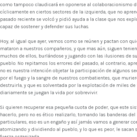
como tampoco claudicará en oponerse al colaboracionismo de
cíclicamente en ciertos sectores de la izquierda, que no apren
pasado reciente se volcó y pidió ayuda a la clase que nos explo
capaz de sostener y defender sus luchas.
Hoy, al igual que ayer, vemos como se reúnen y pactan con qu
mataron a nuestros compañeros, y que mas aún, siguen tenie
muchos de ellos, burlándose y jugando con las ilusiones de su
pueblo. No repitamos los errores del pasado, al contrario, a
no es nuestra intención objetar la participación de algunos sec
por el fuego y la sangre de nuestros combatientes, que murie
destruirla, y que es solventada por la explotación de miles d
diariamente se juegan la vida por sobrevivir.
Si quieren recuperar esa pequeña cuota de poder, que este sis
hacerlo, pero no es ético realizarlo, tomando las banderas de
particulares, eso es un engaño y así jamás vamos a generar conf
atomizando y dividiendo al pueblo, y lo que es peor, le sacan s
fuerza organizada.