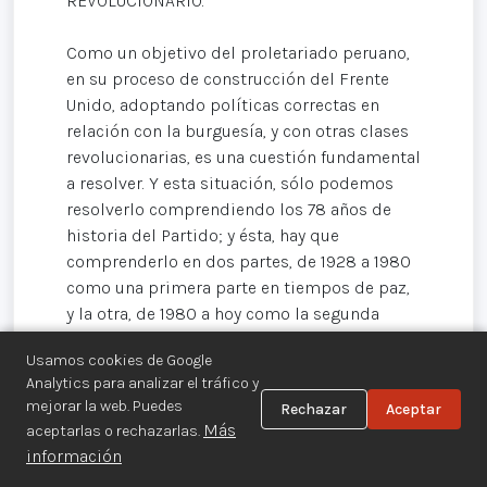
REVOLUCIONARIO.
Como un objetivo del proletariado peruano,
en su proceso de construcción del Frente
Unido, adoptando políticas correctas en
relación con la burguesía, y con otras clases
revolucionarias, es una cuestión fundamental
a resolver. Y esta situación, sólo podemos
resolverlo comprendiendo los 78 años de
historia del Partido; y ésta, hay que
comprenderlo en dos partes, de 1928 a 1980
como una primera parte en tiempos de paz,
y la otra, de 1980 a hoy como la segunda
parte en tiempos de guerra.
Usamos cookies de Google
Analytics para analizar el tráfico y
Principalmente la segunda parte, es lo que
mejorar la web. Puedes
Rechazar
Aceptar
hoy determina la construcción y
Más
aceptarlas o rechazarlas.
consolidación del Frente Unido Democrático,
información
la lucha armada democrática y del Partido.