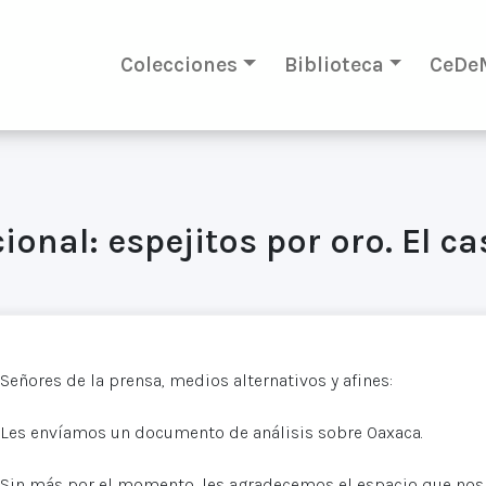
Colecciones
Biblioteca
CeDe
ional: espejitos por oro. El c
Señores de la prensa, medios alternativos y afines:
Les envíamos un documento de análisis sobre Oaxaca.
Sin más por el momento, les agradecemos el espacio que nos 