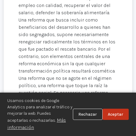
empleo con calidad, recuperar el valor del
salario, defender la soberanía alimentaría.
Una reforma que busca incluir como
beneficiarios del desarrollo a quienes han
sido segregados, supone necesariamente
renegociar radicalmente los términos en los
que fue pactado el rescate bancario. Por el
contrario, son elementos centrales de una
reforma económica sin la que cualquier
transformación política resultará cosmética.
Una reforma que no se agote en el régimen
político, una reforma que toque la raíz la
cuestión social. Es necesaria una reforma
verdadera que establezca nuevas bases en la
Usamos cookies de Google
relación entre el Estado y los indios.
Analytics para analizar el tráfico y
mejorar la web. Puedes
Modificar la Constitución añadir al principio
Rechazar
Aceptar
Más
aceptarlas o rechazarlas.
de los ciudadanos el de los pueblos
información
originarios.