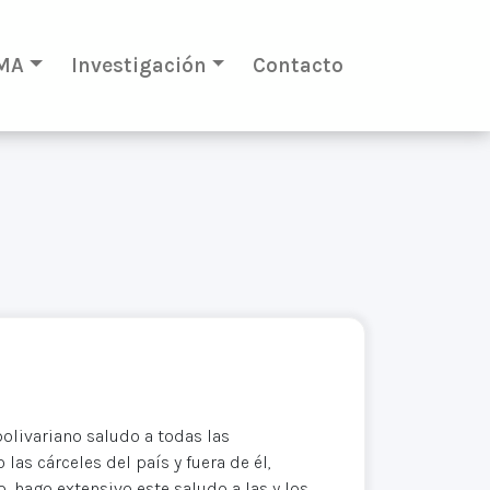
MA
Investigación
Contacto
bolivariano saludo a todas las
as cárceles del país y fuera de él,
 hago extensivo este saludo a las y los