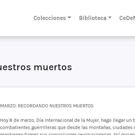
Colecciones
Biblioteca
CeDe
uestros muertos
MARZO: RECORDANDO NUESTROS MUERTOS
Hoy 8 de marzo, Día Internacional de la Mujer, hago llegar un 
combatientes guerrilleras que desde las montañas, ciudades o l
mantienen firmes sus convicciones revolucionarias. Así mismo,