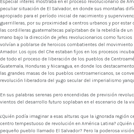
Especial interés mostraba en el proceso revolucionario de Amé
peculiar situación de El Salvador, en donde sus montañas difí
apropiado para el período inicial de nacimiento y superviven
guerrilleras, por su proximidad a centros urbanos y por estar 
las cordilleras guatemaltecas palpitaban de la rebeldía de un
mano bajo la dirección de jefes revolucionarios como Turcios
volvían a poblarse de heroicos combatientes del movimiento 
Amador. Los ojos del Che estaban fijos en los procesos incuba
de todo el proceso de liberación de los pueblos de Centroamé
Guatemala, Honduras y Nicaragua, en donde los destacamentos
las grandes masas de los pueblos centroamericanos, se conver
revolución liberadora del yugo secular del imperialismo yanqui
En sus palabras serenas pero encendidas de previsión revoluci
vientos del desarrollo futuro soplaban en el escenario de la vi
¿Quién podía imaginar a esas alturas que la ignorada región c
centro tempestuoso de revolución en América Latina? ¿Quién
pequeño pueblo llamado El Salvador? Pero la poderosa visión