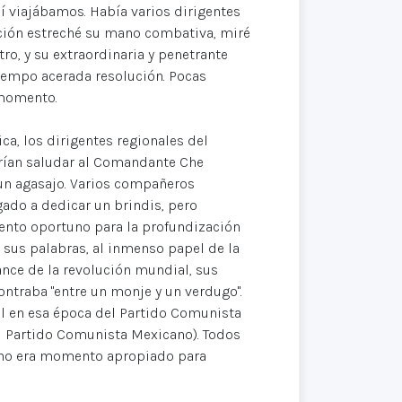
lí viajábamos. Había varios dirigentes
ción estreché su mano combativa, miré
ro, y su extraordinaria y penetrante
tiempo acerada resolución. Pocas
 momento.
ca, los dirigentes regionales del
erían saludar al Comandante Che
 un agasajo. Varios compañeros
gado a dedicar un brindis, pero
ento oportuno para la profundización
n sus palabras, al inmenso papel de la
vance de la revolución mundial, sus
ontraba "entre un monje y un verdugo".
al en esa época del Partido Comunista
el Partido Comunista Mexicano). Todos
 no era momento apropiado para