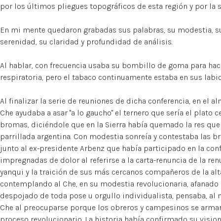
por los últimos pliegues topográficos de esta región y por la 
En mi mente quedaron grabadas sus palabras, su modestia, su 
serenidad, su claridad y profundidad de análisis.
Al hablar, con frecuencia usaba su bombillo de goma para hace
respiratoria, pero el tabaco continuamente estaba en sus labio
Al finalizar la serie de reuniones de dicha conferencia, en el a
Che ayudaba a asar "a lo gaucho" el ternero que sería el plato 
bromas, diciéndole que en la Sierra había quemado la res qu
parrillada argentina. Con modestia sonreía y contestaba las 
junto al ex-presidente Arbenz que había participado en la con
impregnadas de dolor al referirse a la carta-renuncia de la ren
yanqui y la traición de sus más cercanos compañeros de la alta 
contemplando al Che, en su modestia revolucionaria, afanado en
despojado de toda pose u orgullo individualista, pensaba, al 
Che al preocuparse porque los obreros y campesinos se arma
proceso revolucionario. La historia había confirmado su vision