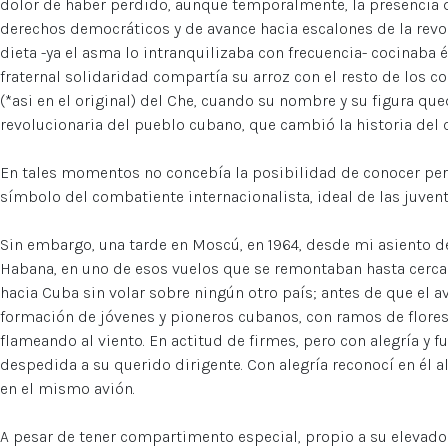
dolor de haber perdido, aunque temporalmente, la presencia 
derechos democráticos y de avance hacia escalones de la revol
dieta -ya el asma lo intranquilizaba con frecuencia- cocinaba 
fraternal solidaridad compartía su arroz con el resto de los
(*asi en el original) del Che, cuando su nombre y su figura qu
revolucionaria del pueblo cubano, que cambió la historia del 
En tales momentos no concebía la posibilidad de conocer pers
símbolo del combatiente internacionalista, ideal de las juve
Sin embargo, una tarde en Moscú, en 1964, desde mi asiento de
Habana, en uno de esos vuelos que se remontaban hasta cerca d
hacia Cuba sin volar sobre ningún otro país; antes de que el av
formación de jóvenes y pioneros cubanos, con ramos de flore
flameando al viento. En actitud de firmes, pero con alegría y 
despedida a su querido dirigente. Con alegría reconocí en él 
en el mismo avión.
A pesar de tener compartimento especial, propio a su elevado n