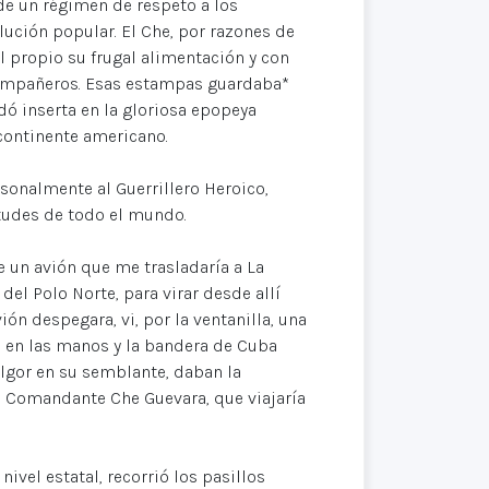
de un régimen de respeto a los
ución popular. El Che, por razones de
él propio su frugal alimentación y con
 compañeros. Esas estampas guardaba*
edó inserta en la gloriosa epopeya
continente americano.
onalmente al Guerrillero Heroico,
ntudes de todo el mundo.
 un avión que me trasladaría a La
el Polo Norte, para virar desde allí
ión despegara, vi, por la ventanilla, una
s en las manos y la bandera de Cuba
fulgor en su semblante, daban la
al Comandante Che Guevara, que viajaría
ivel estatal, recorrió los pasillos