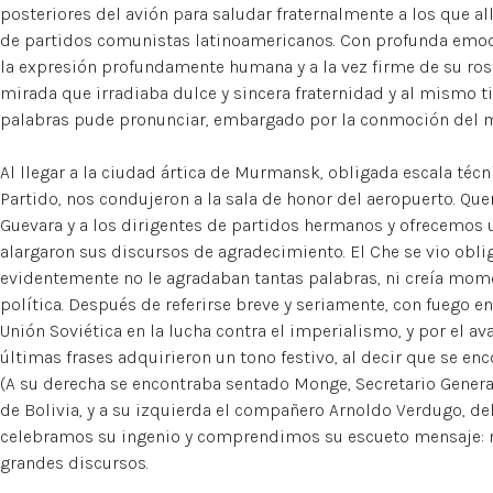
posteriores del avión para saludar fraternalmente a los que al
de partidos comunistas latinoamericanos. Con profunda emo
la expresión profundamente humana y a la vez firme de su rost
mirada que irradiaba dulce y sincera fraternidad y al mismo 
palabras pude pronunciar, embargado por la conmoción del
Al llegar a la ciudad ártica de Murmansk, obligada escala técni
Partido, nos condujeron a la sala de honor del aeropuerto. Qu
Guevara y a los dirigentes de partidos hermanos y ofrecemos
alargaron sus discursos de agradecimiento. El Che se vio obli
evidentemente no le agradaban tantas palabras, ni creía mom
política. Después de referirse breve y seriamente, con fuego e
Unión Soviética en la lucha contra el imperialismo, y por el a
últimas frases adquirieron un tono festivo, al decir que se enc
(A su derecha se encontraba sentado Monge, Secretario Gener
de Bolivia, y a su izquierda el compañero Arnoldo Verdugo, d
celebramos su ingenio y comprendimos su escueto mensaje:
grandes discursos.