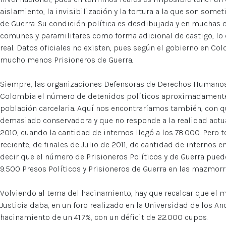
aislamiento, la invisibilización y la tortura a la que son somet
de Guerra. Su condición política es desdibujada y en muchas
comunes y paramilitares como forma adicional de castigo, lo c
real. Datos oficiales no existen, pues según el gobierno en Co
mucho menos Prisioneros de Guerra.
Siempre, las organizaciones Defensoras de Derechos Humanos 
Colombia el número de detenidos políticos aproximadamente e
población carcelaria. Aquí nos encontraríamos también, con qu
demasiado conservadora y que no responde a la realidad actua
2010, cuando la cantidad de internos llegó a los 78.000. Pero
reciente, de finales de Julio de 2011, de cantidad de internos 
decir que el número de Prisioneros Políticos y de Guerra pue
9.500 Presos Políticos y Prisioneros de Guerra en las mazmor
Volviendo al tema del hacinamiento, hay que recalcar que el m
Justicia daba, en un foro realizado en la Universidad de los An
hacinamiento de un 41.7%, con un déficit de 22.000 cupos.