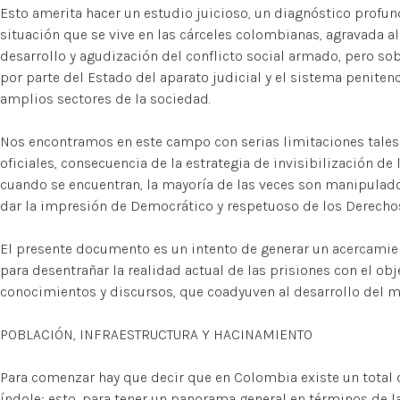
Esto amerita hacer un estudio juicioso, un diagnóstico profun
situación que se vive en las cárceles colombianas, agravada
desarrollo y agudización del conflicto social armado, pero sob
por parte del Estado del aparato judicial y el sistema penite
amplios sectores de la sociedad.
Nos encontramos en este campo con serias limitaciones tales
oficiales, consecuencia de la estrategia de invisibilización de l
cuando se encuentran, la mayoría de las veces son manipulado
dar la impresión de Democrático y respetuoso de los Derech
El presente documento es un intento de generar un acercamient
para desentrañar la realidad actual de las prisiones con el obj
conocimientos y discursos, que coadyuven al desarrollo del m
POBLACIÓN, INFRAESTRUCTURA Y HACINAMIENTO
Para comenzar hay que decir que en Colombia existe un total d
índole; esto, para tener un panorama general en términos de la