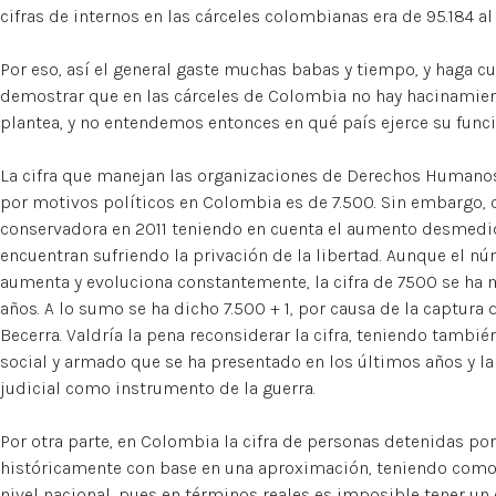
cifras de internos en las cárceles colombianas era de 95.184 al 
Por eso, así el general gaste muchas babas y tiempo, y haga cu
demostrar que en las cárceles de Colombia no hay hacinamient
plantea, y no entendemos entonces en qué país ejerce su funci
La cifra que manejan las organizaciones de Derechos Humano
por motivos políticos en Colombia es de 7.500. Sin embargo, 
conservadora en 2011 teniendo en cuenta el aumento desmedi
encuentran sufriendo la privación de la libertad. Aunque el nú
aumenta y evoluciona constantemente, la cifra de 7500 se ha 
años. A lo sumo se ha dicho 7.500 + 1, por causa de la captura
Becerra. Valdría la pena reconsiderar la cifra, teniendo tambié
social y armado que se ha presentado en los últimos años y la
judicial como instrumento de la guerra.
Por otra parte, en Colombia la cifra de personas detenidas po
históricamente con base en una aproximación, teniendo como 
nivel nacional, pues en términos reales es imposible tener un