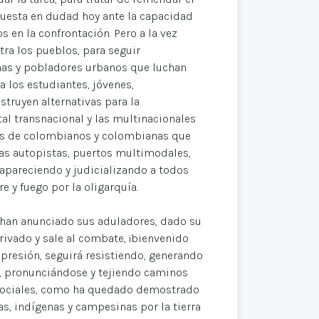
puesta en dudad hoy ante la capacidad
s en la confrontación. Pero a la vez
ra los pueblos, para seguir
nas y pobladores urbanos que luchan
 a los estudiantes, jóvenes,
struyen alternativas para la
tal transnacional y las multinacionales
nes de colombianos y colombianas que
 las autopistas, puertos multimodales,
sapareciendo y judicializando a todos
e y fuego por la oligarquía.
lo han anunciado sus aduladores, dado su
privado y sale al combate, ¡bienvenido
epresión, seguirá resistiendo, generando
e, pronunciándose y tejiendo caminos
 sociales, como ha quedado demostrado
, indígenas y campesinas por la tierra