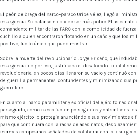
El peón de brega del narco–paraco Uribe Vélez, llegó al minist
insurgencia. Su balance no puede ser más pobre. El asesinato
comandante militar de las FARC con la complicidad de fuerza
cuchillo a quien encontraron flotando en un caño y que los m
positivo, fue lo único que pudo mostrar.
Sobre la muerte del revolucionario Jorge Briceño, que induda
insurgencia, no por eso, justificaba el desaforado triunfalis
revolucionaria, en pocos días llenaron su vacio y continuó co
de guerrilla permanentes, contundentes y minimizando sus pér
guerrillero.
En cuanto al narco paramilitar y ex oficial del ejército naciona
perseguido, como nunca fueron perseguidos y enfrentados los p
mismo ejército lo protegía anunciándole sus movimientos a fi
para que continuara con la racha de asesinatos, desplazamien
inermes campesinos señalados de colaborar con la insurgencia