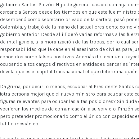
gobierno Santos. Pinzón, Hijo de general, casado con hija de mi
cercano a Santos desde los tiempos en que este fue ministro d
desempeñó como secretario privado de la cartera; pasó por 
Colombia, y trabajó de la mano del actual presidente como vi
gobierno anterior. Desde allí lideró varias reformas a las fuer
de inteligencia, a la moralización de las tropas, por lo cual s
responsabilidad que le cabe en el asesinato de civiles para j
conocidos como falsos positivos. Además de tener una trayecto
ocupando altos cargos directivos en entidades bancarias inte
devela que es el capital transnacional el que determina quién d
Da grima, por decir lo menos, escuchar al Presidente Santos c
!otra persona mejor! que el nuevo ministro para ocupar este ca
figuras relevantes para ocupar las altas posiciones? Sin duda
vociferan los medios de comunicación a su servicio, Pinzón se
pero pretender promocionarlo como el único con capacidades 
tufillo mesiánico.
Lo cierto es que el nuevo ministro de guerra, llega para contin