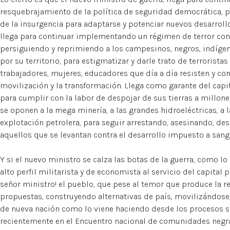
resquebrajamiento de la política de seguridad democrática, 
de la insurgencia para adaptarse y potenciar nuevos desarrollo
llega para continuar implementando un régimen de terror cont
persiguiendo y reprimiendo a los campesinos, negros, indíge
por su territorio, para estigmatizar y darle trato de terroristas
trabajadores, mujeres, educadores que día a día resisten y con
movilización y la transformación. Llega como garante del capi
para cumplir con la labor de despojar de sus tierras a millo
se oponen a la mega minería, a las grandes hidroeléctricas, a
explotación petrolera, para seguir arrestando, asesinando, de
aquellos que se levantan contra el desarrollo impuesto a sangr
Y si el nuevo ministro se calza las botas de la guerra, como 
alto perfil militarista y de economista al servicio del capital 
señor ministro! el pueblo, que pese al temor que produce la r
propuestas, construyendo alternativas de país, movilizándos
de nueva nación como lo viene haciendo desde los procesos
recientemente en el Encuentro nacional de comunidades negras