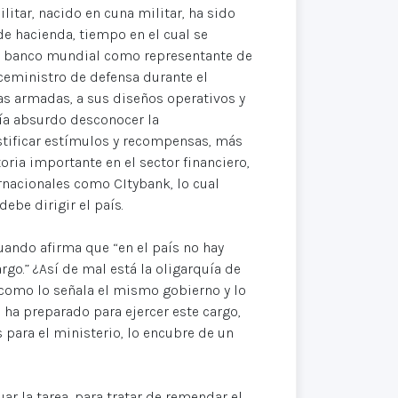
litar, nacido en cuna militar, ha sido
e hacienda, tiempo en el cual se
el banco mundial como representante de
ceministro de defensa durante el
zas armadas, a sus diseños operativos y
ería absurdo desconocer la
ustificar estímulos y recompensas, más
ria importante en el sector financiero,
rnacionales como CItybank, lo cual
ebe dirigir el país.
uando afirma que “en el país no hay
rgo.” ¿Así de mal está la oligarquía de
 como lo señala el mismo gobierno y lo
 ha preparado para ejercer este cargo,
para el ministerio, lo encubre de un
uar la tarea, para tratar de remendar el