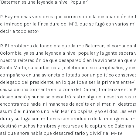
"Bateman es una leyenda a nivel Popular"
P. Hay muchas versiones que corren sobre la desaparición de 
eliminado por la línea dura del M19, que se fugó con varios m
decir a todo esto?
R. El problema de fondo era que Jaime Bateman, el comandan
Colombia, ya es una leyenda a nivel popular y la gente espera 
nuestra reiteración de que desapareció en la avioneta en que
Santa Marta, su ciudad natal, celebrando su cumpleaños, y desp
compañero en una avioneta pilotada por un político conservad
delegado del presidente, en lo que iba a ser la primera entrev
causa de una tormenta en la zona del Darien, fronteriza entre
desapareció y nunca se encontró rastro alguno; nosotros rast
encontramos nada, ni manchas de aceite en el mar, ni destrozos
asumió el número uno Iván Marino Ospina, y yo el dos. Las ver
dura y su fuga con millones son producto de la inteligencia mi
destinó muchos hombres y recursos a la captura de Bateman m
así que ahora había que desacreditarlo y dividir al M- 19.