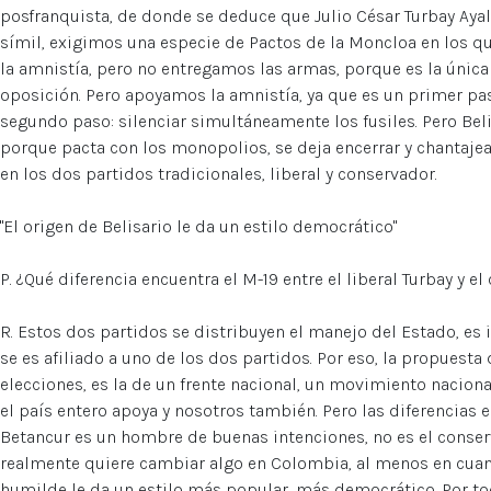
posfranquista, de donde se deduce que Julio César Turbay Ayal
símil, exigimos una especie de Pactos de la Moncloa en los 
la amnistía, pero no entregamos las armas, porque es la únic
oposición. Pero apoyamos la amnistía, ya que es un primer pa
segundo paso: silenciar simultáneamente los fusiles. Pero Be
porque pacta con los monopolios, se deja encerrar y chantajea
en los dos partidos tradicionales, liberal y conservador.
"El origen de Belisario le da un estilo democrático"
P. ¿Qué diferencia encuentra el M-19 entre el liberal Turbay y 
R. Estos dos partidos se distribuyen el manejo del Estado, e
se es afiliado a uno de los dos partidos. Por eso, la propuesta
elecciones, es la de un frente nacional, un movimiento nacion
el país entero apoya y nosotros también. Pero las diferencias e
Betancur es un hombre de buenas intenciones, no es el conse
realmente quiere cambiar algo en Colombia, al menos en cuan
humilde le da un estilo más popular, más democrático. Por to