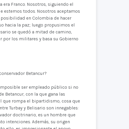
a era Franco. Nosotros, siguiendo el
que estemos todos. Nosotros aceptamos
a posibilidad en Colombia de hacer
so hacia la paz; luego propusimos el
lisario se quedó a mitad de camino,
r por los militares y basa su Gobierno
el conservador Betancur?
s imposible ser empleado público si no
 de Betancur, con la que gana las
al que rompa el bipartidismo, cosa que
ntre Turbay y Belisario son innegables:
rvador doctrinario, es un hombre que
to intenciones. Además, su origen
do ello, es impresionante el apoyo