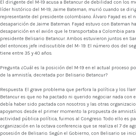
El dirigente del M-19 acusa a Betancur de debilidad con los mo
líder histórico del M-19, Jaime Bateman, murió cuando se diri
representante del presidente colombiano. Álvaro Fayad es el n
desaparición de Jaime Bateman. Fayad estuvo con Bateman h
desaparición en el avión que le transportaba a Colombia para
presidente Belisario Betancur. Ambos estuvieron juntos en S
del entonces jefe indiscutible del M- 19. El número dos del s
tiene entre 35 y 40 años.
Pregunta. ¿Cuál es la posición del M-19 en el actual proceso 
de la amnistía, decretada por Belisario Betancur?
Respuesta. El grave problema que perfora la política y los lla
Betancur es que no ha pactado ni querido negociar nada con el
debía haber sido pactada con nosotros y las otras organizacio
apoyamos desde el primer momento la propuesta de amnistía
actividad pública política, fuimos al Congreso. Todo ello es p
organización en la octava conferencia que se realiza el 7 de a
posesión de Belisario. Según el Gobierno, con Belisario se in