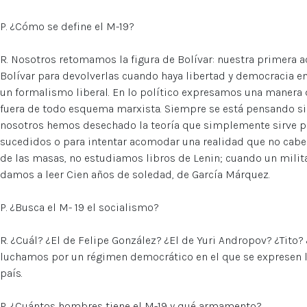
P. ¿Cómo se define el M-19?
R. Nosotros retomamos la figura de Bolívar: nuestra primera a
Bolívar para devolverlas cuando haya libertad y democracia en
un formalismo liberal. En lo político expresamos una manera 
fuera de todo esquema marxista. Siempre se está pensando si e
nosotros hemos desechado la teoría que simplemente sirve p
sucedidos o para intentar acomodar una realidad que no cabe e
de las masas, no estudiamos libros de Lenin; cuando un milita
damos a leer Cien años de soledad, de García Márquez.
P. ¿Busca el M- 19 el socialismo?
R. ¿Cuál? ¿El de Felipe González? ¿El de Yuri Andropov? ¿Tito
luchamos por un régimen democrático en el que se expresen l
país.
P. ¿Cuántos hombres tiene el M-19 y qué armamento?