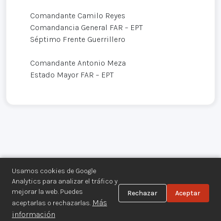
Comandante Camilo Reyes
Comandancia General FAR – EPT
Séptimo Frente Guerrillero
Comandante Antonio Meza
Estado Mayor FAR – EPT
Usamos cookies de Google
Analytics para analizar el tráfico y
mejorar la web. Puedes
Rechazar
Aceptar
Centro de Documentación de los
Más
aceptarlas o rechazarlas.
Movimientos Armados©
información
Aviso legal
·
Privacidad
·
Gestionar cookies