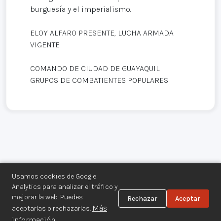
burguesía y el imperialismo.
ELOY ALFARO PRESENTE, LUCHA ARMADA
VIGENTE.
COMANDO DE CIUDAD DE GUAYAQUIL
GRUPOS DE COMBATIENTES POPULARES
Usamos cookies de Google
Analytics para analizar el tráfico y
mejorar la web. Puedes
Rechazar
Aceptar
Centro de Documentación de los
Más
aceptarlas o rechazarlas.
Movimientos Armados©
información