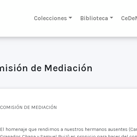
Colecciones
Biblioteca
CeDe
misión de Mediación
COMISIÓN DE MEDIACIÓN
El homenaje que rendimos a nuestros hermanos ausentes (Ca
Granados Chapa y Samuel Ruiz) es propicio para hacer del con