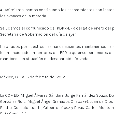
4.- Asimismo, hemos continuado los acercamientos con insta
los avances en la materia.
Saludamos el comunicado del PDPR-EPR del 24 de enero del p
Secretaría de Gobernación del día de ayer.
Inspirados por nuestros hermanos ausentes mantenemos firme
los mencionados miembros del EPR, a quienes personeros del
mantienen en situación de desaparición forzada.
México, D.F. a 15 de febrero del 2012.
La COMED: Miguel Álvarez Gándara, Jorge Fernández Souza, Dol
González Ruiz, Miguel Ángel Granados Chapa (+), Juan de Dio
Piedra, Gonzalo Ituarte, Gilberto López y Rivas, Carlos Mont
Ruiz García (+).