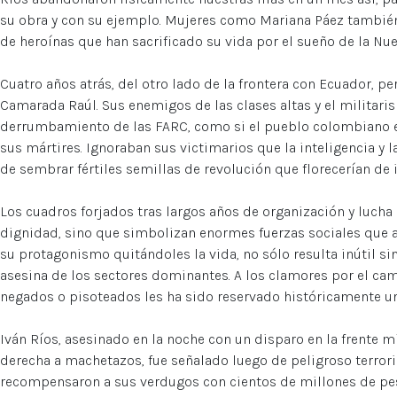
su obra y con su ejemplo. Mujeres como Mariana Páez tambié
de heroínas que han sacrificado su vida por el sueño de la Nu
Cuatro años atrás, del otro lado de la frontera con Ecuador, p
Camarada Raúl. Sus enemigos de las clases altas y el militar
derrumbamiento de las FARC, como si el pueblo colombiano e
sus mártires. Ignoraban sus victimarios que la inteligencia y 
de sembrar fértiles semillas de revolución que florecerían de
Los cuadros forjados tras largos años de organización y lucha
dignidad, sino que simbolizan enormes fuerzas sociales que a
su protagonismo quitándoles la vida, no sólo resulta inútil s
asesina de los sectores dominantes. A los clamores por el camb
negados o pisoteados les ha sido reservado históricamente un
Iván Ríos, asesinado en la noche con un disparo en la frente
derecha a machetazos, fue señalado luego de peligroso terrori
recompensaron a sus verdugos con cientos de millones de pes