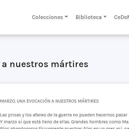
Colecciones
Biblioteca
CeDe
 a nuestros mártires
MARZO, UNA EVOCACIÓN A NUESTROS MÁRTIRES
Las prisas y los afanes de la guerra no pueden hacernos pasar
Y marzo sí que está lleno de ellas. Grandes hombres como Man
Ríos abandonaron físicamente nuestras filas en un mes así, pa