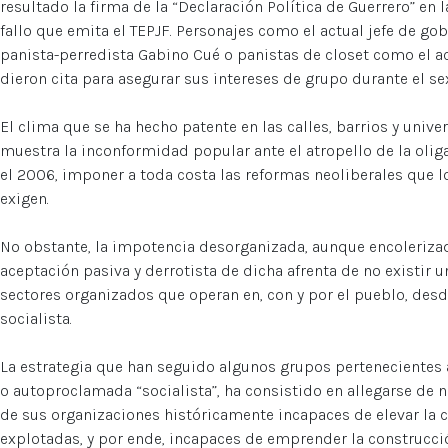
resultado la firma de la “Declaración Política de Guerrero” en
fallo que emita el TEPJF. Personajes como el actual jefe de go
panista-perredista Gabino Cué o panistas de closet como el ac
dieron cita para asegurar sus intereses de grupo durante el se
El clima que se ha hecho patente en las calles, barrios y univ
muestra la inconformidad popular ante el atropello de la oli
el 2006, imponer a toda costa las reformas neoliberales que l
exigen.
No obstante, la impotencia desorganizada, aunque encolerizada
aceptación pasiva y derrotista de dicha afrenta de no existir 
sectores organizados que operan en, con y por el pueblo, desd
socialista.
La estrategia que han seguido algunos grupos pertenecientes a
o autoproclamada “socialista”, ha consistido en allegarse de 
de sus organizaciones históricamente incapaces de elevar la c
explotadas, y por ende, incapaces de emprender la construcci