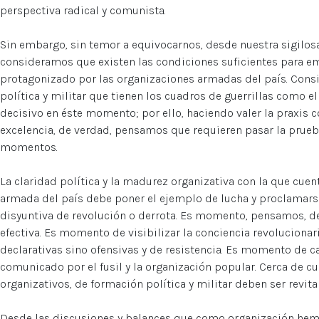
perspectiva radical y comunista.
Sin embargo, sin temor a equivocarnos, desde nuestra sigilosa
consideramos que existen las condiciones suficientes para em
protagonizado por las organizaciones armadas del país. Cons
política y militar que tienen los cuadros de guerrillas como el
decisivo en éste momento; por ello, haciendo valer la praxis c
excelencia, de verdad, pensamos que requieren pasar la prueb
momentos.
La claridad política y la madurez organizativa con la que cuen
armada del país debe poner el ejemplo de lucha y proclamarse
disyuntiva de revolución o derrota. Es momento, pensamos, de
efectiva. Es momento de visibilizar la conciencia revoluciona
declarativas sino ofensivas y de resistencia. Es momento de ca
comunicado por el fusil y la organización popular. Cerca de c
organizativos, de formación política y militar deben ser revit
Desde las discusiones y balances que como organización hem