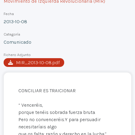
Movimiento de Izquierda Revolucionaria (MIR)
Fecha
2013-10-08
Categoría
Comunicado
Fichero Adjunto
MIR_2013-10-08.pdf
CONCILIAR ES TRAICIONAR
“ Venceréis,
porque tenéis sobrada fuerza bruta.
Pero no convenceréis.Y para persuadir
necesitaríais algo
que os falta: razón y derecho en la lucha.”