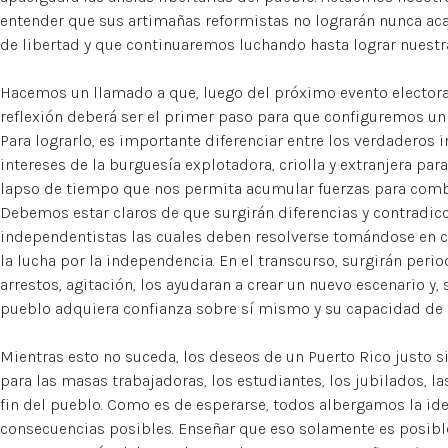
entender que sus artimañas reformistas no lograrán nunca ac
de libertad y que continuaremos luchando hasta lograr nuestr
Hacemos un llamado a que, luego del próximo evento electoral
reflexión deberá ser el primer paso para que configuremos un 
Para lograrlo, es importante diferenciar entre los verdaderos i
intereses de la burguesía explotadora, criolla y extranjera par
lapso de tiempo que nos permita acumular fuerzas para comba
Debemos estar claros de que surgirán diferencias y contradicc
independentistas las cuales deben resolverse tomándose en co
la lucha por la independencia. En el transcurso, surgirán peri
arrestos, agitación, los ayudaran a crear un nuevo escenario y, 
pueblo adquiera confianza sobre sí mismo y su capacidad de
Mientras esto no suceda, los deseos de un Puerto Rico justo 
para las masas trabajadoras, los estudiantes, los jubilados, 
fin del pueblo. Como es de esperarse, todos albergamos la idea
consecuencias posibles. Enseñar que eso solamente es posibl