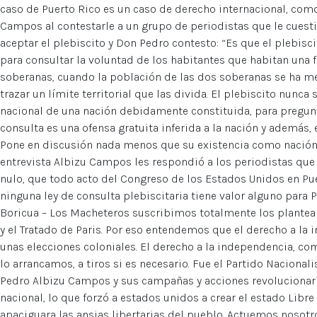
caso de Puerto Rico es un caso de derecho internacional, com
Campos al contestarle a un grupo de periodistas que le cuest
aceptar el plebiscito y Don Pedro contesto: “Es que el plebisci
para consultar la voluntad de los habitantes que habitan una f
soberanas, cuando la población de las dos soberanas se ha me
trazar un límite territorial que las divida. El plebiscito nunca
nacional de una nación debidamente constituida, para pregunta
consulta es una ofensa gratuita inferida a la nación y además, 
Pone en discusión nada menos que su existencia como nación l
entrevista Albizu Campos les respondió a los periodistas que 
nulo, que todo acto del Congreso de los Estados Unidos en Pue
ninguna ley de consulta plebiscitaria tiene valor alguno para P
Boricua – Los Macheteros suscribimos totalmente los planteam
y el Tratado de Paris. Por eso entendemos que el derecho a la
unas elecciones coloniales. El derecho a la independencia, co
lo arrancamos, a tiros si es necesario. Fue el Partido Naciona
Pedro Albizu Campos y sus campañas y acciones revolucionari
nacional, lo que forzó a estados unidos a crear el estado Li
apaciguara las ansias libertarias del pueblo. Actuemos nosotro