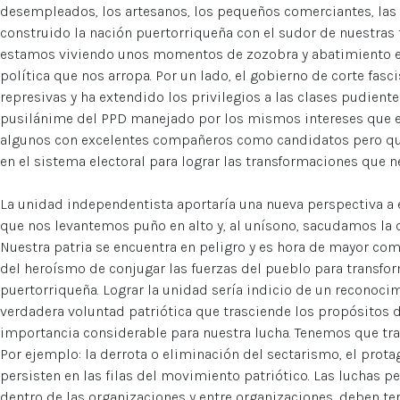
desempleados, los artesanos, los pequeños comerciantes, la
construido la nación puertorriqueña con el sudor de nuestras 
estamos viviendo unos momentos de zozobra y abatimiento en 
política que nos arropa. Por un lado, el gobierno de corte fas
represivas y ha extendido los privilegios a las clases pudientes
pusilánime del PPD manejado por los mismos intereses que el 
algunos con excelentes compañeros como candidatos pero que
en el sistema electoral para lograr las transformaciones que 
La unidad independentista aportaría una nueva perspectiva a e
que nos levantemos puño en alto y, al unísono, sacudamos la 
Nuestra patria se encuentra en peligro y es hora de mayor com
del heroísmo de conjugar las fuerzas del pueblo para transfor
puertorriqueña. Lograr la unidad sería indicio de un reconoci
verdadera voluntad patriótica que trasciende los propósitos d
importancia considerable para nuestra lucha. Tenemos que tra
Por ejemplo: la derrota o eliminación del sectarismo, el pro
persisten en las filas del movimiento patriótico. Las luchas 
dentro de las organizaciones y entre organizaciones, deben te