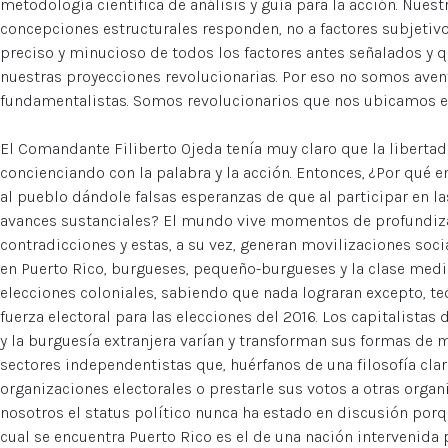
metodología científica de análisis y guía para la acción. Nues
concepciones estructurales responden, no a factores subjetivo
preciso y minucioso de todos los factores antes señalados y q
nuestras proyecciones revolucionarias. Por eso no somos av
fundamentalistas. Somos revolucionarios que nos ubicamos en
El Comandante Filiberto Ojeda tenía muy claro que la liberta
concienciando con la palabra y la acción. Entonces, ¿Por qué
al pueblo dándole falsas esperanzas de que al participar en l
avances sustanciales? El mundo vive momentos de profundizaci
contradicciones y estas, a su vez, generan movilizaciones socia
en Puerto Rico, burgueses, pequeño-burgueses y la clase media
elecciones coloniales, sabiendo que nada lograran excepto, t
fuerza electoral para las elecciones del 2016. Los capitalistas
y la burguesía extranjera varían y transforman sus formas de m
sectores independentistas que, huérfanos de una filosofía clar
organizaciones electorales o prestarle sus votos a otras orga
nosotros el status político nunca ha estado en discusión porq
cual se encuentra Puerto Rico es el de una nación intervenida p