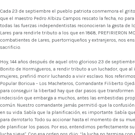
Cada 23 de septiembre el pueblo patriota conmemora el gri
que el maestro Pedro Albizu Campos rescato la fecha, no para 
todas las fuerzas independentistas reconocieran la gesta de l
Lares para rendirle tributo a los que en 1868, PREFIRIERON
combatientes de Lares, puertorriqueños y extranjeros, nos ense
sacrificio.
Hoy, 144 años después de aquel otro glorioso 23 de septiemb
Bonito de Hormigueros, a rendir tributo a un luchador, que al
mujeres, prefirió morir luchando a vivir esclavo. Nos referimos
Popular Boricua – Los Macheteros, Comandante Filiberto Ojed
para conseguir la libertad hay que dar pasos que transformen 
indecisión que embarga a muchos, antes las embestidas prop
común. Nuestro comandante jamás permitió que la confusión y
en su vida. Sabía que la planificación, es importante. Sabía 
para derrotarlo. Todo su accionar hasta el momento de su mue
de planificar los pasos. Por eso, entendimos perfectamente su
lucha sigue”. Con esa orden nos dijo: “la lucha no termina con