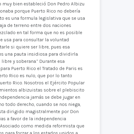
o muy bien estableció Don Pedro Albizu
ionaba porque Puerto Rico no debería
to es una formula legislativa que se usa
aja de terreno entre dos naciones
zclado en tal forma que no es posible
 se usa para consultar la voluntad
rle si quiere ser libre, pues esa
es una pauta insidiosa para dividirla.
ibre y soberana.” Durante esa
para Puerto Rico el Tratado de Paris es
rto Rico es nulo, que por lo tanto
uerto Rico. Nosotros el Ejército Popular
ientos albizuistas sobre el plebiscito
 independencia jamás se debe jugar en
mo todo derecho, cuando se nos niega,
lista dirigido magistralmente por Don
as a favor de la independencia
bre Asociado como medida reformista que
s para forzar a los estados unidos a