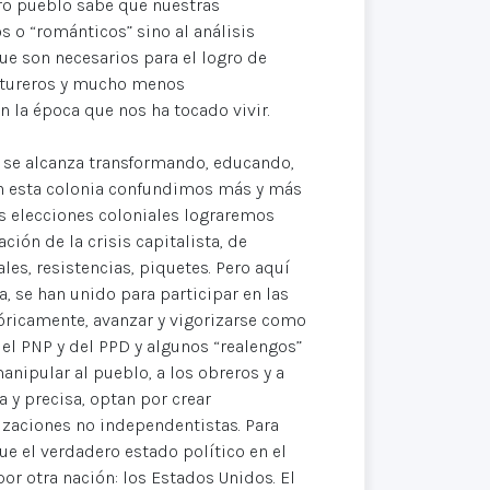
tro pueblo sabe que nuestras
s o “románticos” sino al análisis
ue son necesarios para el logro de
entureros y mucho menos
 la época que nos ha tocado vivir.
d se alcanza transformando, educando,
 en esta colonia confundimos más y más
as elecciones coloniales lograremos
ón de la crisis capitalista, de
les, resistencias, piquetes. Pero aquí
, se han unido para participar en las
eóricamente, avanzar y vigorizarse como
 del PNP y del PPD y algunos “realengos”
anipular al pueblo, a los obreros y a
a y precisa, optan por crear
nizaciones no independentistas. Para
ue el verdadero estado político en el
or otra nación: los Estados Unidos. El