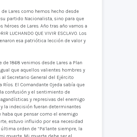
to de Lares como hemos hecho desde
su partido Nacionalista, sino para que
os héroes de Lares. Año tras año vamos a
 MORIR LUCHANDO QUE VIVIR ESCLAVO. Los
naron esa patriótica lección de valor y
re de 1868 venimos desde Lares a Plan
 igual que aquellos valientes hombres y
 al Secretario General del Ejército
a Ríos. El Comandante Ojeda sabía que
la confusión y el sentimiento de
agandísticas y represivas del enemigo
 la indecisión fueran determinantes
que haba que pensar como el enemigo
rte, estuvo influido por esa necesidad
 última orden de “Pa’lante siempre, la
 mi muerte. Mi muerte debe ser el