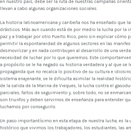
en nuestro país, debe ser la ruta de nuestras campañas orient
llevan a cabo algunas organizaciones sociales.
La historia latinoamericana y caribeña nos ha enseñado que l
drásticos. Más aun cuando está de por medio la lucha por la i
paz y a trabajar por otro Puerto Rico, pero sin explicar cómo 
permitir la espontaneidad de algunos sectores en las manifes
desmovilizar y en nada contribuyen al desarrollo de una verda
necesidad de luchar por lo que queremos. Este comportamien
a propósito se le ha negado su historia verdadera y al que se l
propaganda que no recalca lo positivo de su cultura e idiosin
sistema enajenante, se le dificulta asimilar la realidad históri
de la salida de la Marina de Vieques, la lucha contra el gasoduc
parciales, faltos de seguimiento y, sobre todo, no se enmarcan
son triunfos y deben servirnos de enseñanza para entender q
luchamos por conseguirlo.
Un paso importantísimo en esta etapa de nuestra lucha, es l
histórico que vivimos los trabajadores, los estudiantes, las am